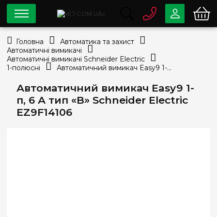
0 800
33-63-07
Головна
Автоматика та захист
Безкоштовно
Автоматичні вимикачі
info@e7.com.ua
Автоматичні вимикачі Schneider Electric
044
334-79-78
1-полюсні
Автоматичний вимикач Easy9 1-п, 6 А тип «B» Schneider Electric EZ9F14106
Viber
Telegram
Автоматичний вимикач Easy9 1-
п, 6 А тип «B» Schneider Electric
EZ9F14106