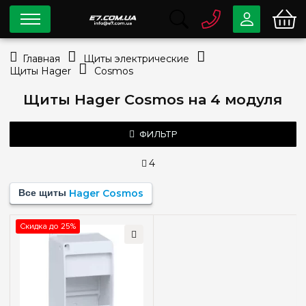
0 800
33-63-07
Главная
Щиты электрические
Бесплатно
Щиты Hager
Cosmos
info@e7.com.ua
044
334-79-78
Щиты Hager Cosmos на 4 модуля
Viber
Telegram
ФИЛЬТР
4
Тип монтажа
Все щиты
Hager Cosmos
Наружный
(1)
Скидка до 25%
Количество модулей
1
(+1)
2
(+1)
3
(+1)