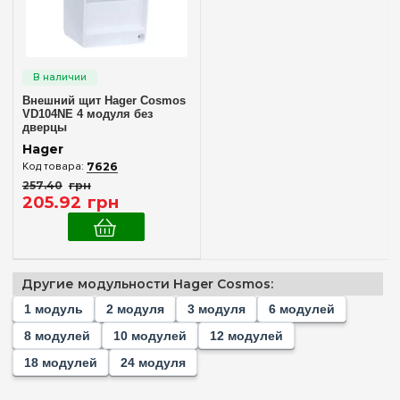
4
6
(+5)
8
(+10)
10
(+5)
Внешний щит Hager Cosmos
VD104NE 4 модуля без
12
(+8)
дверцы
18
(+8)
Hager
7626
24
(+10)
257
.
40
грн
Комплектация клеммами PE+N
205
.
92
грн
Нет в комплекте
(1)
Материал корпуса
Другие модульности Hager Cosmos:
Пластик
(1)
1 модуль
2 модуля
3 модуля
6 модулей
8 модулей
10 модулей
12 модулей
Дверца
18 модулей
24 модуля
Без дверцы
(1)