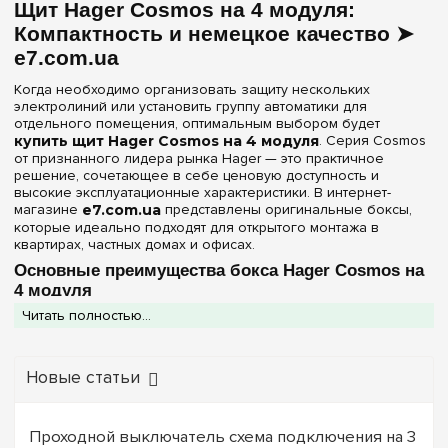
Щит Hager Cosmos на 4 модуля:
Цвет корпуса
Компактность и немецкое качество ➤
e7.com.ua
Белый
(1)
Когда необходимо организовать защиту нескольких
электролиний или установить группу автоматики для
Степень защиты IP
отдельного помещения, оптимальным выбором будет
купить щит Hager Cosmos на 4 модуля
. Серия Cosmos
IP30
(1)
от признанного лидера рынка Hager — это практичное
решение, сочетающее в себе ценовую доступность и
высокие эксплуатационные характеристики. В интернет-
Дверь
магазине
e7.com.ua
представлены оригинальные боксы,
которые идеально подходят для открытого монтажа в
Без дверцы
(1)
квартирах, частных домах и офисах.
Основные преимущества бокса Hager Cosmos на
Очистить выбор
4 модуля
Читать полностью...
Этот щиток спроектирован для тех, кто ценит лаконичность и
быстрый доступ к оборудованию:
Конструкция без дверцы:
Обеспечивает прямой
Новые статьи
визуальный контроль над состоянием автоматических
выключателей и мгновенный доступ к ним.
Ударопрочный материал:
Корпус выполнен из
высококачественного белого пластика, который устойчив к
Проходной выключатель схема подключения на 3
царапинам и не меняет оттенок со временем.