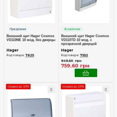
Количество модулей
1
(+1)
2
(+1)
3
(+1)
Внешний щит Hager Cosmos
Внешний щит Hager Cosmos
4
(+1)
VD110NE 10 мод. без дверцы
VD110TD 10 мод. с
прозрачной дверцой
6
(+5)
Hager
Hager
8
(+10)
7625
7552
949
.
50
грн
10
759
.
60
грн
12
(+8)
18
(+8)
24
Скидка до 25%
Скидка до 25%
(+10)
Комплектация клеммами PE+N
В комплекте
(3)
Материал корпуса