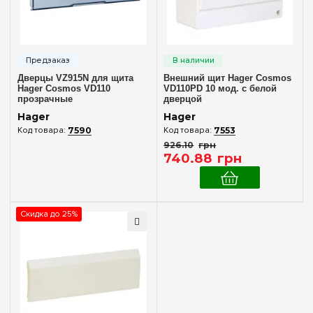
Пластик
(3)
Дверца
Без дверцы
Дверцы VZ915N для щита
Внешний щит Hager Cosmos
(1)
Hager Cosmos VD110
VD110PD 10 мод. с белой
Непрозрачная
прозрачные
дверцой
(2)
Hager
Hager
Прозрачная
(2)
7590
7553
926
.
10
грн
Цвет корпуса
740
.
88
грн
Белый
(3)
Скидка до 25%
Степень защиты IP
IP30
(1)
IP40
(2)
Дверь