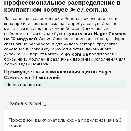
Профессиональное распределение в
компактном корпусе ➤ e7.com.ua
Для создания современной и безопасной электросети в
квартире или частном доме часто требуется чуть больше
места, чем в стандартных мини-боксах. Оптимальным
выбором в таком случае будет
купить щит Hager Cosmos
на 10 модулей
. Серия Cosmos от немецкого бренда Hager
специально разработана для жилого сектора, предлагая
сочетание высокой функциональности и лаконичного
дизайна. В интернет-магазине
e7.com.ua
представлены
боксы на 10 модулей в различных вариантах исполнения для
любых задач монтажа.
Преимущества и комплектация щитов Hager
Cosmos на 10 модулей
Читать полностью...
Выбирая щит на 10 модулей, вы получаете расширенные
возможности для организации защиты:
Клеммы PE+N в комплекте:
Большинство моделей
Новые статьи
оснащены винтовыми клеммными колодками, что
позволяет выполнить чистый и профессиональный монтаж
без необходимости докупать аксессуары.
Три варианта фасада:
Выбирайте модель с
Проходной выключатель схема подключения на 3
прозрачной дверцей
для визуального контроля,
точки
белой дверцей
для интеграции в интерьер или открытый