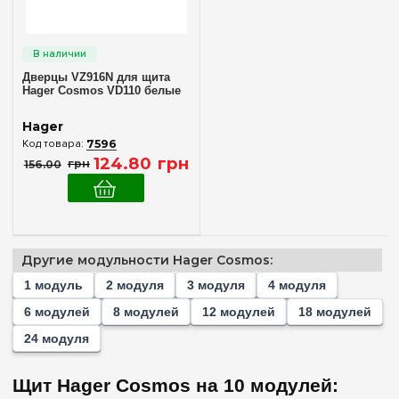
Без дверцы
(1)
Непрозрачная
(2)
Прозрачная
(2)
Дверцы VZ916N для щита
Hager Cosmos VD110 белые
Аксессуары
Hager
Дверца
(2)
7596
124
.
80
грн
156
.
00
грн
Очистить выбор
Другие модульности Hager Cosmos:
1 модуль
2 модуля
3 модуля
4 модуля
6 модулей
8 модулей
12 модулей
18 модулей
24 модуля
Щит Hager Cosmos на 10 модулей: