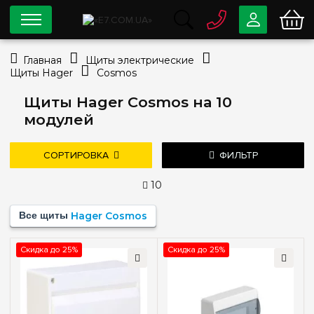
0 800
33-63-07
Главная
Щиты электрические
Бесплатно
Щиты Hager
Cosmos
info@e7.com.ua
044
334-79-78
Щиты Hager Cosmos на 10
модулей
Viber
Telegram
СОРТИРОВКА
ФИЛЬТР
10
Цена
Все щиты
Hager Cosmos
—
грн
дешевле
дороже
новые поступления
Скидка до 25%
Скидка до 25%
популярность
Тип монтажа
Наружный
(3)