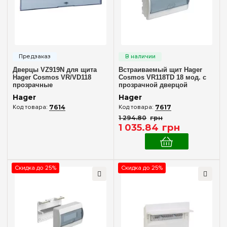
Внутренний (в нишу)
(3)
Количество модулей
1
(+1)
2
(+1)
Дверцы VZ919N для щита
Встраиваемый щит Hager
3
(+1)
Hager Cosmos VR/VD118
Cosmos VR118TD 18 мод. с
прозрачные
прозрачной дверцой
4
(+1)
Hager
Hager
6
(+5)
7614
7617
1 294
.
80
грн
8
(+10)
1 035
.
84
грн
10
(+5)
12
(+8)
18
Скидка до 25%
Скидка до 25%
24
(+10)
Комплектация клеммами PE+N
В комплекте
(6)