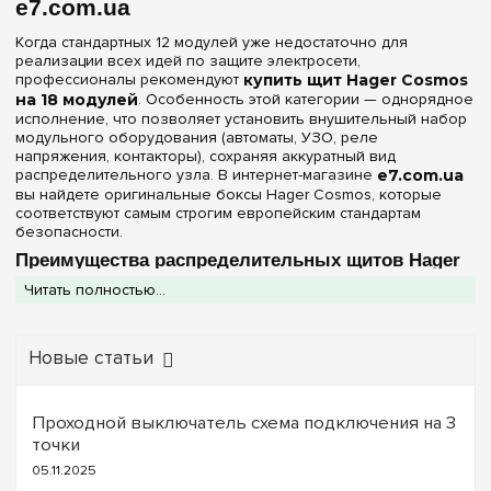
e7.com.ua
Когда стандартных 12 модулей уже недостаточно для
реализации всех идей по защите электросети,
профессионалы рекомендуют
купить щит Hager Cosmos
на 18 модулей
. Особенность этой категории — однорядное
исполнение, что позволяет установить внушительный набор
модульного оборудования (автоматы, УЗО, реле
напряжения, контакторы), сохраняя аккуратный вид
распределительного узла. В интернет-магазине
e7.com.ua
вы найдете оригинальные боксы Hager Cosmos, которые
соответствуют самым строгим европейским стандартам
безопасности.
Преимущества распределительных щитов Hager
Cosmos на 18 модулей
Читать полностью...
Выбор щита на 18 модулей от немецкого бренда Hager дает
владельцу ряд важных преимуществ:
Новые статьи
Готовность к работе:
Практически все модели на 18
модулей поставляются с
клеммами PE+N
, что избавляет
от поиска подходящих аксессуаров и ускоряет сборку.
Эргономичный дизайн:
Несмотря на увеличенную
Проходной выключатель схема подключения на 3
ширину, щит выглядит лаконично. Белый глянцевый пластик
точки
корпуса идеально вписывается в современные интерьеры.
05.11.2025
Варианты дверок:
В наличии модели с
прозрачной