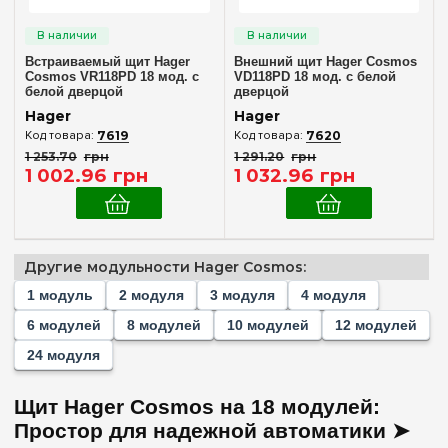
Встраиваемый щит Hager
Внешний щит Hager Cosmos
Cosmos VR118PD 18 мод. с
VD118PD 18 мод. с белой
белой дверцой
дверцой
Hager
Hager
7619
7620
1 253
.
70
грн
1 291
.
20
грн
1 002
.
96
грн
1 032
.
96
грн
Другие модульности Hager Cosmos:
1 модуль
2 модуля
3 модуля
4 модуля
6 модулей
8 модулей
10 модулей
12 модулей
24 модуля
Щит Hager Cosmos на 18 модулей:
Простор для надежной автоматики ➤