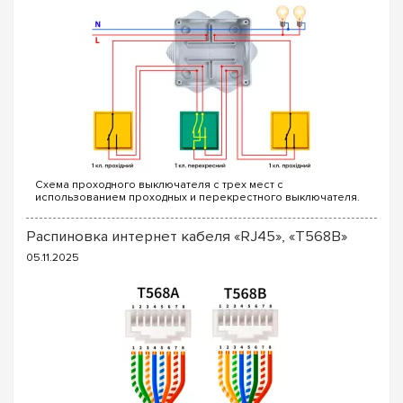
дверцей
(дымчатый пластик),
белой непрозрачной
или
бюджетные версии
без дверцы
для скрытых зон
установки.
Надежность конструкции:
Ударопрочный пластик и
качественные петли дверцы гарантируют долговечность
эксплуатации даже при частом использовании.
Технические характеристики Hager
Cosmos (18 модулей)
Количество модулей
Схема проходного выключателя с трех мест с
использованием проходных и перекрестного выключателя.
Для реализации схемы проходных выключателей с трех
18 (1 ряд)
точек потребуются следующие выключатели: ...
Распиновка интернет кабеля «RJ45», «T568B»
Материал корпуса
05.11.2025
Пластик (не распространяет горение)
Комплектация
DIN-рейка, клеммы PE+N
Степень защиты