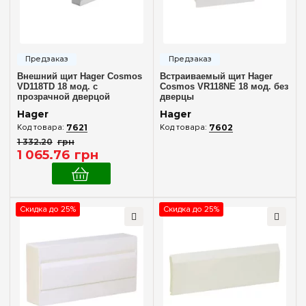
Материал корпуса
Пластик
(6)
Дверца
Внешний щит Hager Cosmos
Встраиваемый щит Hager
VD118TD 18 мод. с
Cosmos VR118NE 18 мод. без
Без дверцы
прозрачной дверцой
дверцы
(2)
Hager
Hager
Непрозрачная
(3)
7621
7602
Прозрачная
(3)
1 332
.
20
грн
1 065
.
76
грн
Цвет корпуса
Белый
(6)
Скидка до 25%
Скидка до 25%
Степень защиты IP
IP30
(2)
IP40
(4)