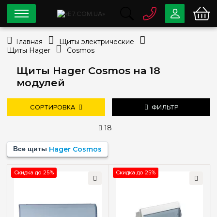
0 800
33-63-07
Главная
Щиты электрические
Бесплатно
Щиты Hager
Cosmos
info@e7.com.ua
044
334-79-78
Щиты Hager Cosmos на 18
модулей
Viber
Telegram
СОРТИРОВКА
ФИЛЬТР
18
Цена
Все щиты
Hager Cosmos
—
грн
дешевле
дороже
новые поступления
Скидка до 25%
Скидка до 25%
популярность
Тип монтажа
Наружный
(3)