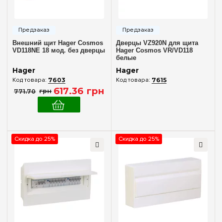
Дверь
Без дверцы
(2)
Непрозрачная
(3)
Внешний щит Hager Cosmos
Дверцы VZ920N для щита
VD118NE 18 мод. без дверцы
Hager Cosmos VR/VD118
Прозрачная
(3)
белые
Hager
Hager
Аксессуары
7603
7615
617
.
36
грн
771
.
70
грн
Дверца
(2)
Очистить выбор
Скидка до 25%
Скидка до 25%