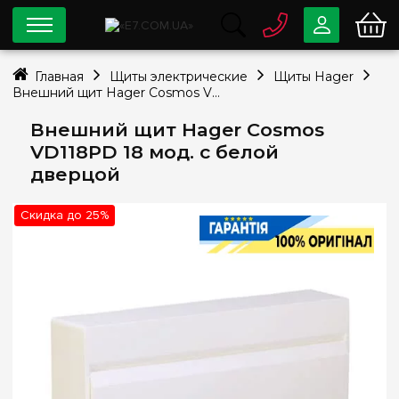
0 800
33-63-07
Главная
Щиты электрические
Щиты Hager
Бесплатно
Внешний щит Hager Cosmos VD118PD 18 мод. с белой дверцой
info@e7.com.ua
044
334-79-78
Внешний щит Hager Cosmos
VD118PD 18 мод. с белой
Viber
Telegram
дверцой
Скидка до 25%