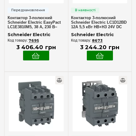
Контактор 3-полюсний
Контактор 3-полюсний
Schneider Electric EasyPact
Schneider Electric LC1D12BD
LC1E3810M5, 38 А, 230 В~
12А 5,5 кВт НВ+НЗ 24V DC
гвинтовий затиск
Schneider Electric
Schneider Electric
7695
8673
3 406
.
40
грн
3 244
.
20
грн