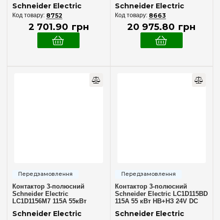
гвинтовий затиск
24V AC, гвинтовий затиск
Schneider Electric
Schneider Electric
8752
8663
2 701
.
90
грн
20 975
.
80
грн
Контактор 3-полюсний
Контактор 3-полюсний
Schneider Electric
Schneider Electric LC1D115BD
LC1D1156M7 115А 55кВт
115А 55 кВт НВ+НЗ 24V DC
НВ+НЗ 220В AC під
гвинтовий затиск
Schneider Electric
Schneider Electric
кільцевий наконечник