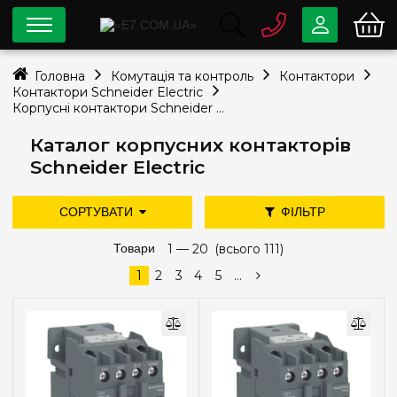
0 800
33-63-07
Головна
Комутація та контроль
Контактори
Безкоштовно
Контактори Schneider Electric
info@e7.com.ua
Корпусні контактори Schneider Electric
044
334-79-78
Каталог корпусних контакторів
Viber
Telegram
Schneider Electric
СОРТУВАТИ
ФІЛЬТР
дешевше
дорожче
Товари
1 —
нові надходження
20
(всього 111)
Ціна
популярність
1
2
3
4
5
...
—
грн
Кількість полюсів
3
(100)