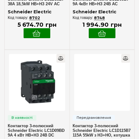
38A 18,5kW НВ+НЗ 24V AC
9А 4кВт НВ+НЗ 24В AC
гвинтовий затиск
гвинтовий затиск
Schneider Electric
Schneider Electric
8702
8748
5 674
.
70
грн
1 994
.
90
грн
Контактор 3-полюсний
Контактор 3-полюсний
Schneider Electric LC1D09BD
Schneider Electric LC1D115B7
9А 4 кВт НВ+НЗ 24В DC
115A 55kW з НЗ+НО, котушка