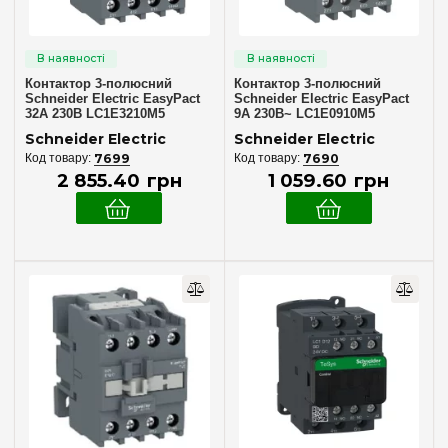
48V (AC)
(12)
220V (AC)
(16)
Контактор 3-полюсний
Контактор 3-полюсний
U котушки керування (DC)
Schneider Electric EasyPact
Schneider Electric EasyPact
32А 230В LC1E3210M5
9А 230В~ LC1E0910M5
24V (DC)
(41)
Schneider Electric
Schneider Electric
7699
7690
Положення контактів
2 855
.
40
грн
1 059
.
60
грн
3 Н.О
(102)
4 Н.О
(9)