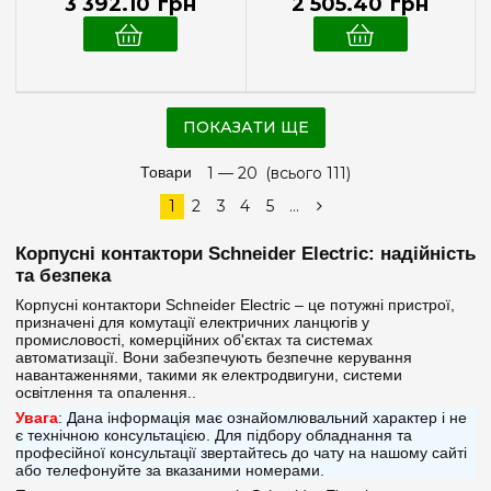
3 392
.
10
грн
2 505
.
40
грн
ПОКАЗАТИ ЩЕ
Товари
1 —
20
(всього 111)
1
2
3
4
5
...
Корпусні контактори Schneider Electric: надійність
та безпека
Корпусні контактори Schneider Electric – це потужні пристрої,
призначені для комутації електричних ланцюгів у
промисловості, комерційних об'єктах та системах
автоматизації. Вони забезпечують безпечне керування
навантаженнями, такими як електродвигуни, системи
освітлення та опалення..
Увага
: Дана інформація має ознайомлювальний характер і не
є технічною консультацією. Для підбору обладнання та
професійної консультації звертайтесь до чату на нашому сайті
або телефонуйте за вказаними номерами.