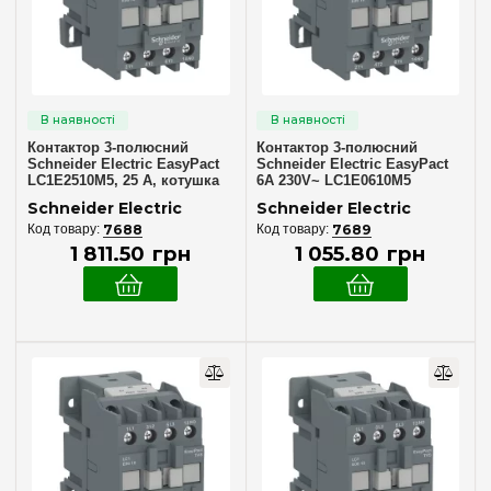
4
(11)
Номінальний струм, А
6
(1)
Контактор 3-полюсний
Контактор 3-полюсний
9
(10)
Schneider Electric EasyPact
Schneider Electric EasyPact
LC1E2510M5, 25 А, котушка
6A 230V~ LC1E0610M5
12
(9)
230 В~
Schneider Electric
Schneider Electric
18
(7)
7688
7689
1 811
.
50
грн
1 055
.
80
грн
20
(2)
25
(11)
32
(10)
38
(4)
40
(13)
50
(7)
Тип монтажу
60
(5)
DIN-рейка
(99)
65
(7)