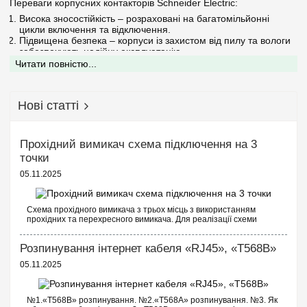
Переваги корпусних контакторів Schneider Electric:
Висока зносостійкість – розраховані на багатомільйонні
цикли включення та відключення.
Підвищена безпека – корпуси із захистом від пилу та вологи
забезпечують надійну експлуатацію.
Широкий діапазон номінального струму – від малопотужних
Читати повністю...
пристроїв до контакторів для керування великими
промисловими системами.
Енергоефективність – економічне споживання
Нові статті
електроенергії, зниження теплових втрат.
Зручний монтаж – просте встановлення на DIN-рейку або
панель.
Прохідний вимикач схема підключення на 3
Основні характеристики корпусних контакторів:
точки
Номінальний струм (In): від 6 А до 200 А.
05.11.2025
Кількість полюсів: 3P, 4P.
Тип котушки керування: AC/DC (змінний та постійний струм).
Номінальна напруга: 24 В, 48 В, 220 В, 380 В.
Додаткові контакти: допоміжні NO (нормально відкриті) та NC
Схема прохідного вимикача з трьох місць з використанням
(нормально закриті).
прохідних та перехресного вимикача. Для реалізації схеми
прохідних вимикачів з трьох точок будуть потрібні наступні
Ступінь захисту: IP20-IP65.
вимикачі: Два од...
Розпинування інтернет кабеля «RJ45», «T568B»
Де використовуються корпусні контактори?
05.11.2025
Промислове обладнання – керування верстатами,
конвеєрами, насосами.
Комерційна нерухомість - системи вентиляції, освітлення,
кондиціювання.
№1.«T568B» розпинування. №2.«T568A» розпинування. №3. Як