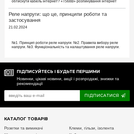
Побутові системи – опалювальні котли, насосні установки.
обтиснути кабель інтернет? «T568B» розпинування інтернет
кабелю Порядок проводів схеми «T568B»: «T568B» 1...
Електроенергетика – розподіл навантаження, автоматизація
процесів.
Реле напруги: що це, принципи роботи та
застосування
21.02.2024
№1. Принцип роботи реле напруги. №2. Правила вибору реле
напруги. №3. Функціональність та налаштування реле напруги.
№4. Керування реле напруги через Wi-Fi. №5. Реле напруги чи
стабілізатор: що ...
ПІДПИСУЙТЕСЬ І БУДЬТЕ ПЕРШИМИ
Новинки, цікаві новини, акції і розпродажі, знижки та
рекомендації
ПІДПИСАТИСЯ
КАТАЛОГ ТОВАРІВ
Розетки та вимикачі
Клеми, гільзи, ізолента