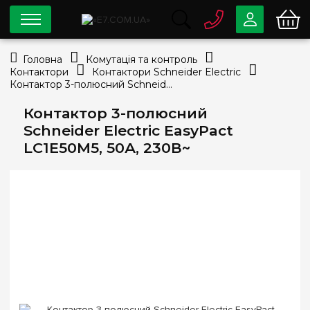
0 800
33-63-07
Головна
Комутація та контроль
Безкоштовно
Контактори
Контактори Schneider Electric
info@e7.com.ua
Контактор 3-полюсний Schneider Electric EasyPact LC1E50M5, 50А, 230В~
044
334-79-78
Контактор 3-полюсний
Viber
Telegram
Schneider Electric EasyPact
LC1E50M5, 50А, 230В~