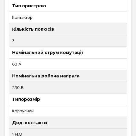
Тип пристрою
Контактор
Кількість полюсів
3
Номінальний струм комутації
63 А
Номінальна робоча напруга
230 В
Типорозмір
Корпусний
Дод. контакти
1 Н.О