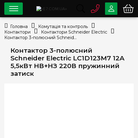
0 800
33-63-07
Головна
Комутація та контроль
Безкоштовно
Контактори
Контактори Schneider Electric
info@e7.com.ua
Контактор 3-полюсний Schneider Electric LC1D123M7 12А 5,5кВт НВ+НЗ 220В пружинний затиск
044
334-79-78
Контактор 3-полюсний
Viber
Telegram
Schneider Electric LC1D123M7 12А
5,5кВт НВ+НЗ 220В пружинний
затиск