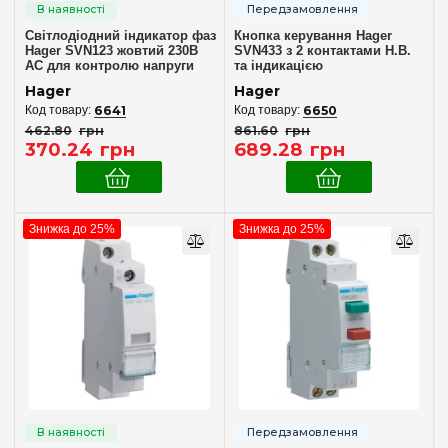
Світлодіодний індикатор фаз
Кнопка керування Hager
Hager SVN123 жовтий 230В
SVN433 з 2 контактами Н.В.
АС для контролю напруги
та індикацією
Hager
Hager
6641
6650
462
.
80
грн
861
.
60
грн
370
.
24
грн
689
.
28
грн
Знижка до 25%
Знижка до 25%