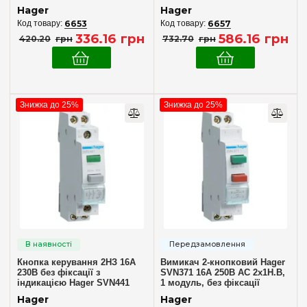
Hager
Hager
6653
6657
336
.
16
грн
586
.
16
грн
420
.
20
грн
732
.
70
грн
Знижка до 25%
Знижка до 25%
Кнопка керування 2НЗ 16А
Вимикач 2-кнопковий Hager
230В без фіксації з
SVN371 16A 250В AC 2х1Н.В,
індикацією Hager SVN441
1 модуль, без фіксації
Hager
Hager