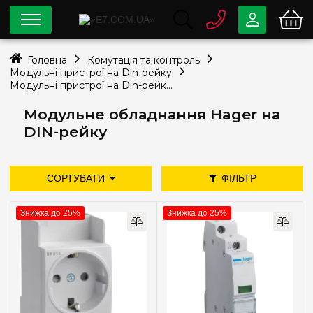
0 800
33-63-07
Головна
Комутація та контроль
Безкоштовно
Модульні пристрої на Din-рейку
info@e7.com.ua
Модульні пристрої на Din-рейку Hager
044
334-79-78
Модульне обладнання Hager на
Viber
Telegram
DIN-рейку
СОРТУВАТИ
ФІЛЬТР
дешевше
дорожче
нові надходження
Ціна
Знижка до 25%
Знижка до 25%
популярність
—
грн
Тип пристрою