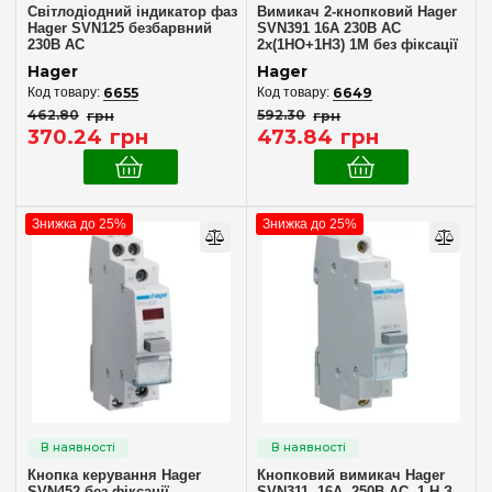
Світлодіодний індикатор фаз
Вимикач 2-кнопковий Hager
Hager SVN125 безбарвний
SVN391 16A 230В AC
230В АС
2х(1НО+1НЗ) 1М без фіксації
Hager
Hager
6655
6649
462
.
80
грн
592
.
30
грн
370
.
24
грн
473
.
84
грн
Знижка до 25%
Знижка до 25%
Кнопка керування Hager
Кнопковий вимикач Hager
SVN452 без фіксації
SVN311, 16A, 250В AC, 1 Н.З.