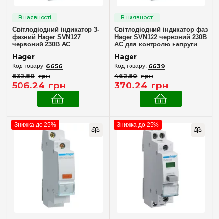
Сірий
(1)
Червоний
(3)
Світлодіодний індикатор 3-
Світлодіодний індикатор фаз
фазний Hager SVN127
Hager SVN122 червоний 230В
Мережа
червоний 230В AC
AC для контролю напруги
Hager
Hager
1 фаза
(5)
6656
6639
3 фази
(1)
632
.
80
грн
462
.
80
грн
506
.
24
грн
370
.
24
грн
Опції
Індикація напруги
(5)
Знижка до 25%
Знижка до 25%
Контроль наявності фаз
(5)