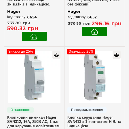
1н.в./1н.з з індикацією,
без фіксації
артикул SVN452
Hager
Hager
6654
6652
296
.
16
грн
737
.
90
грн
370
.
20
грн
590
.
32
грн
Знижка до 25%
Знижка до 25%
Кнопковий вимикач Hager
Кнопка керування Hager
SVN312, 16A, 250В AC, 1 н.о.
SVN413 з 1 контактом Н.В. та
для керування освітленням
індикацією