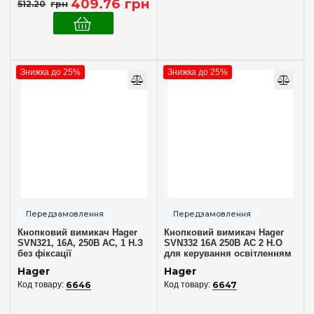
409
.
76
грн
512
.
20
грн
Знижка до 25%
Знижка до 25%
Кнопковий вимикач Hager
Кнопковий вимикач Hager
SVN321, 16A, 250В AC, 1 Н.З
SVN332 16A 250В AC 2 Н.О
без фіксації
для керування освітленням
Hager
Hager
6646
6647