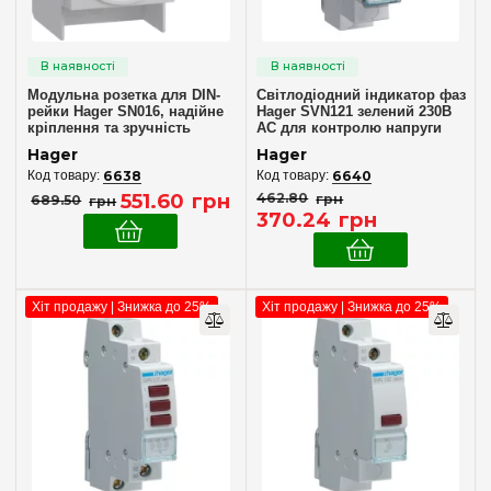
Індикатор наявності напруги
(5)
Кнопка
(14)
Розетка на дин-рейку
(1)
Модульна розетка для DIN-
Світлодіодний індикатор фаз
рейки Hager SN016, надійне
Hager SVN121 зелений 230В
кріплення та зручність
АС для контролю напруги
Кількість полюсів
монтажу
Hager
Hager
1
(1)
6638
6640
551
.
60
грн
462
.
80
грн
689
.
50
грн
370
.
24
грн
Номінальний струм, А
16
(13)
Хіт продажу | Знижка до 25%
Хіт продажу | Знижка до 25%
Колір
Білий
(1)
Жовтий
(1)
Зелений
(4)
Помаранчевий
(1)