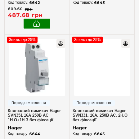
6642
6643
609
.
60
грн
487
.
68
грн
Знижка до 25%
Знижка до 25%
Кнопковий вимикач Hager
Кнопковий вимикач Hager
SVN351 16A 250В AC
SVN331, 16A, 250В AC, 2Н.О
1Н.О+1Н.З без фіксації
без фіксації
Hager
Hager
6644
6645