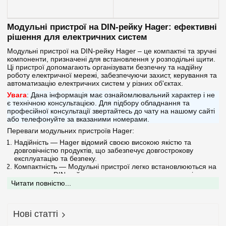
Модульні пристрої на DIN-рейку Hager: ефективні
рішення для електричних систем
Модульні пристрої на DIN-рейку Hager – це компактні та зручні
компоненти, призначені для встановлення у розподільні щити.
Ці пристрої допомагають організувати безпечну та надійну
роботу електричної мережі, забезпечуючи захист, керування та
автоматизацію електричних систем у різних об'єктах.
Увага
: Дана інформація має ознайомлювальний характер і не
є технічною консультацією. Для підбору обладнання та
професійної консультації звертайтесь до чату на нашому сайті
або телефонуйте за вказаними номерами.
Переваги модульних пристроїв Hager:
Надійність — Hager відомий своєю високою якістю та
довговічністю продуктів, що забезпечує довгострокову
експлуатацію та безпеку.
Компактність — Модульні пристрої легко встановлюються на
стандартну DIN-рейку, що дозволяє заощадити простір у
розподільчому щиті.
Читати повністю...
Гнучкість і масштабованість — Залежно від потреб системи
можна додати або замінити окремі пристрої без значних
витрат та зусиль.
Нові статті
Простота встановлення та обслуговування — Модульні
пристрої легко монтуються та обслуговуються, що мінімізує