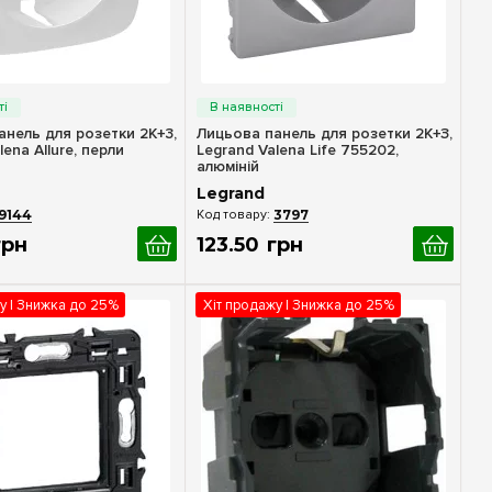
идкий перегляд
Швидкий перегляд
анель для розетки 2К+3,
Лицьова панель для розетки 2К+З,
lena Allure, перли
Legrand Valena Life 755202,
алюміній
Legrand
9144
3797
грн
123
.
50
грн
у | Знижка до 25%
Хіт продажу | Знижка до 25%