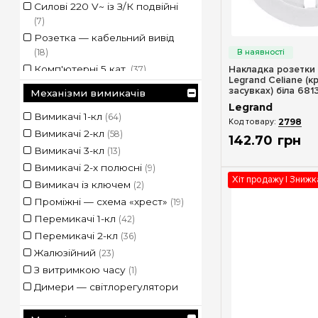
Бароко пурпур
(5)
Силові 220 V~ із З/К подвійні
(7)
Бетон
(2)
Швидкий п
Розетка — кабельний вивід
Блек піксел
(3)
(18)
Бронзовий
(6)
Комп'ютерні 5 кат.
Накладка розетки 
(37)
Венге
(6)
Legrand Celiane (к
Комп'ютерні 6 кат.
(30)
Вольфрам
засувках) біла 681
(4)
Механізми вимикачів
Телевізійні TV
(60)
Горіх
(10)
Legrand
Вимикачі 1-кл
(64)
Телевізійні TV-SAT
(42)
2798
Грін перкаль
(4)
Вимикачі 2-кл
(58)
Телефонні
(26)
142
.
70
грн
Градієнт
(1)
Вимикачі 3-кл
(13)
Телефонна+комп'ютерна
(4)
Графіт
(22)
Вимикачі 2-х полюсні
(9)
Акустичні
(15)
Грей перкаль
(4)
Хіт продажу | Зниж
Вимикач із ключем
(2)
USB
(43)
Гусячі лапки
(1)
Проміжні — схема «хрест»
(19)
HDMI
(1)
Дзеркало
(5)
Перемикачі 1-кл
(42)
RCA
(1)
Дюна
(5)
Перемикачі 2-кл
(36)
TV+Комп'ютерна
(1)
Ел Грей
(4)
Жалюзійний
(23)
USB Type-A + Type-A
(1)
Зелена папороть
(5)
З витримкою часу
(1)
USB Type-C + Type-A
(5)
Золото Бароко
(1)
Димери — світлорегулятори
USB Type-C + Type-C
(9)
Какао
(5)
(50)
USB тип C
(1)
Карбон
(10)
Кнопки – за типом «дзвінок»