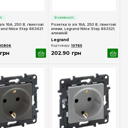
идкий перегляд
Швидкий перегляд
з/к 16А, 250 В, гвинтові
Розетка із з/к 16А, 250 В, гвинтові
rand Niloe Step 863421
клеми, Legrand Niloe Step 863321,
алюміній
Legrand
10806
10765
грн
202
.
90
грн