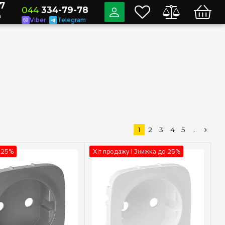
7
044
334-79-78
a
Viber
Telegram
1
2
3
4
5
...
 25%
Хіт продажу | Знижка до 25%