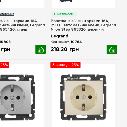
идкий перегляд
Швидкий перегляд
 з/к зі шторками 16А,
Розетка із з/к зі шторками 16А,
оматичні клеми, Legrand
250 В, автоматичні клеми, Legrand
 863420, cталь
Niloe Step 863320, алюміній
Legrand
10805
10764
грн
218
.
20
грн
 25%
Знижка до 25%