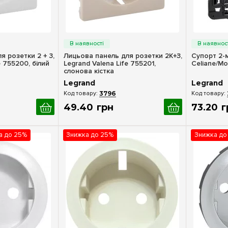
ерегляд
Швидкий перегляд
Шв
я розетки 2 + 3,
Лицьова панель для розетки 2К+З,
Супорт 2-
e 755200, білий
Legrand Valena Life 755201,
Celiane/Mo
слонова кістка
Legrand
Legrand
3796
49
.
40
грн
73
.
20
г
ка до 25%
Знижка до 25%
Знижка до