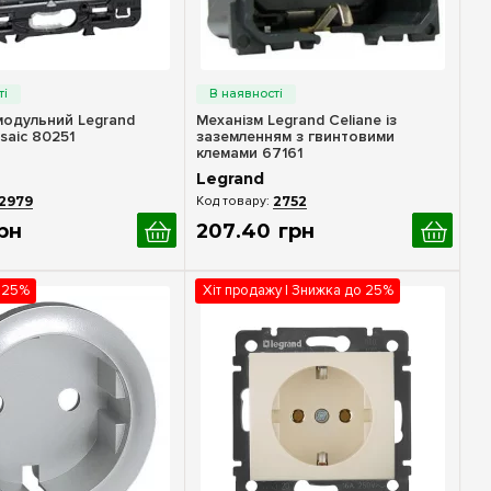
идкий перегляд
Швидкий перегляд
модульний Legrand
Механізм Legrand Celiane із
saic 80251
заземленням з гвинтовими
клемами 67161
Legrand
2979
2752
рн
207
.
40
грн
 25%
Хіт продажу | Знижка до 25%