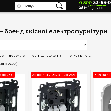
0 800
33-63-0
Безкоштовно
info@e7.com.u
— бренд якісної електрофурнітури
ше
дорожче
нові надходження
популярність
ього 2033)
ка до 25%
Хіт продажу | Знижка до 25%
Знижка до