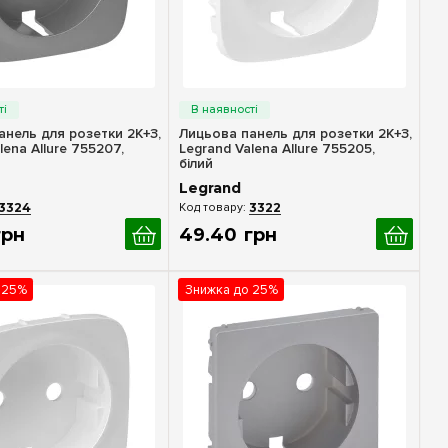
идкий перегляд
Швидкий перегляд
анель для розетки 2К+З,
Лицьова панель для розетки 2К+З,
lena Allure 755207,
Legrand Valena Allure 755205,
білий
Legrand
3324
3322
грн
49
.
40
грн
 25%
Знижка до 25%