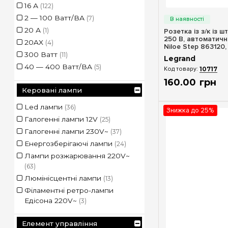
Тоноване дерево
(5)
16 А
(122)
Швидкий п
Фіолетова перкаль
(4)
2 — 100 Ватт/ВА
(7)
Фактурна сталь
(11)
20 А
(1)
Розетка із з/к із ш
250 В, автоматичні
Фактурний алюміній
(5)
20AX
(4)
Niloe Step 863120,
Червоний
(5)
300 Ватт
(11)
Legrand
Чорна перкаль
(4)
40 — 400 Ватт/ВА
(5)
10717
Чорна сталь
(5)
400 Ватт
(5)
160
.
00
грн
Чорне скло
(5)
Керовані лампи
500 Ватт
(4)
Чорний
(102)
6 AX
(4)
Led лампи
(36)
Знижка до 25%
Чорний матовий
(93)
6 Ампер
(38)
Галогенні лампи 12V
(25)
Чорний нікель
(4)
8 Ампер
(1)
Галогенні лампи 230V~
(37)
Чорний патерн
(5)
до 10 Ампер
(14)
Енергозберігаючі лампи
(24)
Шампань
(5)
Лампи розжарювання 220V~
Шкіра
(5)
(63)
Шкіра карамель
(4)
Люмінісцентні лампи
(13)
Шкіра Макіато
(3)
Філаментні ретро-лампи
Шкіра Пурпур
(3)
Едісона 220V~
(3)
Елемент управління