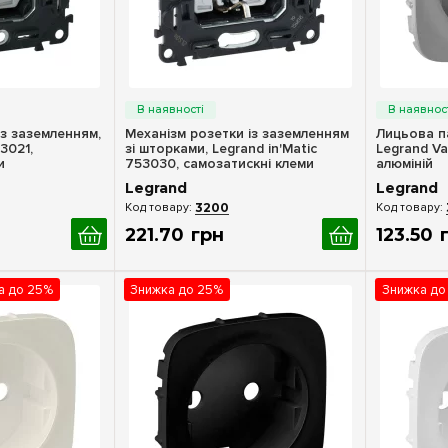
ерегляд
Швидкий перегляд
Шв
із заземленням,
Механізм розетки із заземленням
Лицьова п
3021,
зі шторками, Legrand in'Matic
Legrand Va
и
753030, самозатискні клеми
алюміній
Legrand
Legrand
3200
221
.
70
грн
123
.
50
ка до 25%
Знижка до 25%
Знижка до