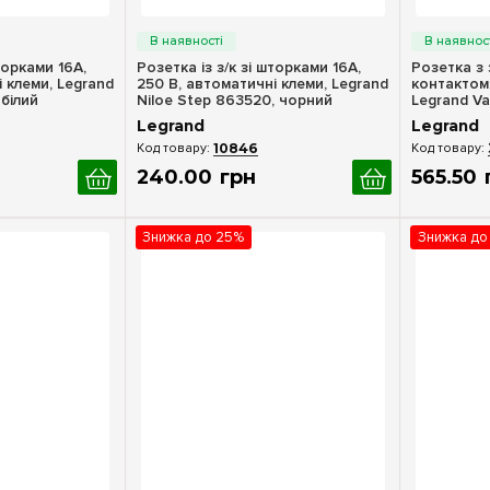
ерегляд
Швидкий перегляд
Шв
торками 16А,
Розетка із з/к зі шторками 16А,
Розетка з
 клеми, Legrand
250 В, автоматичні клеми, Legrand
контактом 
 білий
Niloe Step 863520, чорний
Legrand Va
Legrand
Legrand
10846
240
.
00
грн
565
.
50
Знижка до 25%
Знижка до