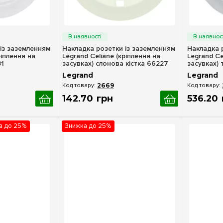
ерегляд
Швидкий перегляд
Шв
із заземленням
Накладка розетки із заземленням
Накладка 
ріплення на
Legrand Celiane (кріплення на
Legrand Ce
31
засувках) слонова кістка 66227
засувках) 
Legrand
Legrand
2669
142
.
70
грн
536
.
20
ка до 25%
Знижка до 25%