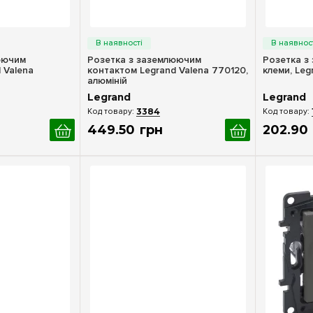
ерегляд
Швидкий перегляд
Шв
юючим
Розетка з заземлюючим
Розетка з 
 Valena
контактом Legrand Valena 770120,
клеми, Leg
алюміній
Legrand
Legrand
3384
449
.
50
грн
202
.
90