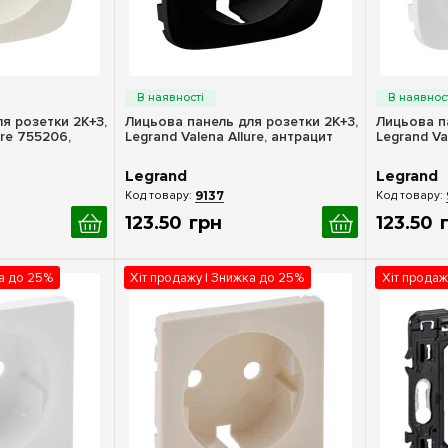
ерегляд
Швидкий перегляд
Шв
я розетки 2К+З,
Лицьова панель для розетки 2К+3,
Лицьова п
ure 755206,
Legrand Valena Allure, антрацит
Legrand Va
Legrand
Legrand
9137
123
.
50
грн
123
.
50
ка до 25%
Хіт продажу | Знижка до 25%
Хіт продаж