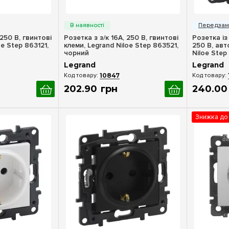
ерегляд
Швидкий перегляд
Шв
 250 В, гвинтові
Розетка з з/к 16А, 250 В, гвинтові
Розетка із
oe Step 863121,
клеми, Legrand Niloe Step 863521,
250 В, авт
чорний
Niloe Step
Legrand
Legrand
10847
202
.
90
грн
240
.
00
Знижка до