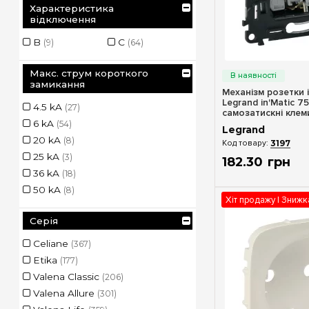
Характеристика
відключення
B
C
(9)
(64)
Швидкий п
Макс. струм короткого
замикання
Механізм розетки 
Legrand in'Matic 75
4.5 kA
(27)
самозатискні клем
6 kA
(54)
Legrand
20 kA
(8)
3197
25 kA
(3)
182
.
30
грн
36 kA
(18)
50 kA
(8)
Хіт продажу | Зниж
Серія
Celiane
(367)
Etika
(177)
Valena Classic
(206)
Valena Allure
(301)