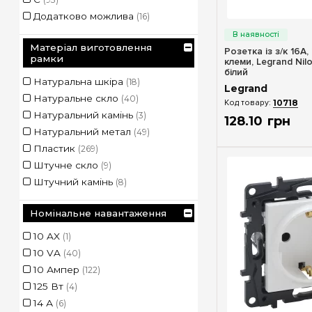
Помаранчевий пунктум
Додатково можлива
(2)
(16)
Швидкий п
Рожевий
(5)
Матеріал виготовлення
Сірий
(5)
Розетка із з/к 16А,
рамки
клеми, Legrand Nil
Світла галька
(5)
білий
Натуральна шкіра
Світле дерево
(18)
(5)
Legrand
Натуральне скло
Сильвер пунктум
(40)
(2)
10718
Натуральний камінь
Сливовий
(3)
(3)
128
.
10
грн
Натуральний метал
Слонова кістка
(49)
(309)
Пластик
Смальта біла глина
(269)
(6)
Штучне скло
Смальта Кармін
(9)
(4)
Штучний камінь
Смальта Мока
(8)
(4)
Сталевий
(15)
Номінальне навантаження
Сталь
(51)
Темне дерево
(5)
10 AX
(1)
Темне дерево/Срібло
(5)
10 VA
(40)
Темно-сірий
(5)
10 Ампер
(122)
Теракота
(5)
125 Вт
(4)
Титан
(24)
14 А
(6)