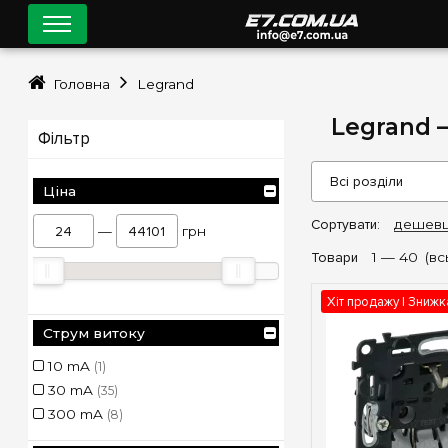
Головна
Legrand
Legrand 
Фільтр
Ціна
Сортувати:
дешев
—
грн
Товари
1 —
40
(вс
Хіт продажу | Зниж
Струм витоку
10 mA
(1)
30 mA
(35)
300 mA
(8)