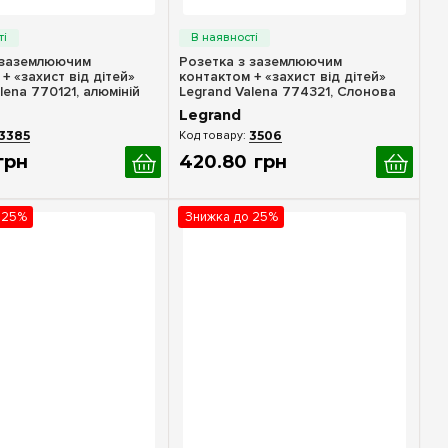
идкий перегляд
Швидкий перегляд
 заземлюючим
Розетка з заземлюючим
+ «захист від дітей»
контактом + «захист від дітей»
lena 770121, алюміній
Legrand Valena 774321, Слонова
кістка
Legrand
3385
3506
грн
420
.
80
грн
 25%
Знижка до 25%