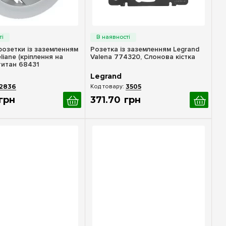
идкий перегляд
Швидкий перегляд
розетки із заземленням
Розетка із заземленням Legrand
liane (кріплення на
Valena 774320, Слонова кістка
титан 68431
Legrand
2836
3505
грн
371
.
70
грн