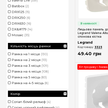
Valena Life
(359)
Batibox
(2)
DRX125
(15)
DRX250
(6)
Швидкий п
DRX630
(16)
DX&#179
Лицьова панель дл
(14)
Legrand Valena All
Mosaic
(35)
слонова кістка
Niloe Step
(207)
Legrand
Кількість місць рамки
Plexo
(1)
3323
Plexo S
(8)
49
.
40
грн
Рамка на 1 місце
(130)
Practibox&#179
(16)
Рамка на 2 місця
(113)
RX&#179
(49)
Рамка на 3 місця
(109)
Хіт продажу | Зниж
Suno
(260)
Рамка на 4 місця
(108)
TX³
(33)
Рамка на 5 місць
(83)
Рамка на 4-5 місць
(8)
Колір
Corian білий рельєф
(4)
Corian чорний рифлений
(4)