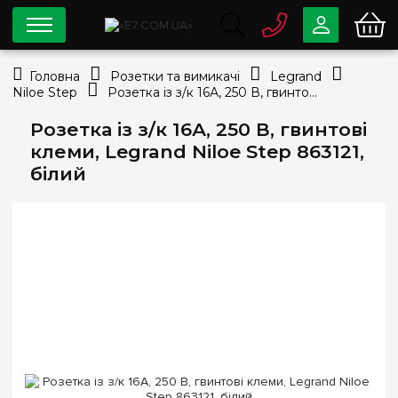
0 800
33-63-07
Головна
Розетки та вимикачі
Legrand
Безкоштовно
Niloe Step
Розетка із з/к 16А, 250 В, гвинтові клеми, Legrand Niloe Step 863121, білий
info@e7.com.ua
044
334-79-78
Розетка із з/к 16А, 250 В, гвинтові
клеми, Legrand Niloe Step 863121,
Viber
Telegram
білий