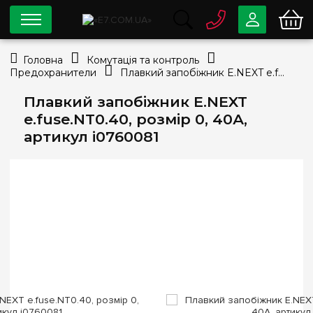
0 800
33-63-07
Головна
Комутація та контроль
Безкоштовно
Предохранители
Плавкий запобіжник E.NEXT e.fuse.NT0.40, розмір 0, 40А, артикул i0760081
info@e7.com.ua
044
334-79-78
Плавкий запобіжник E.NEXT
e.fuse.NT0.40, розмір 0, 40А,
Viber
Telegram
артикул i0760081