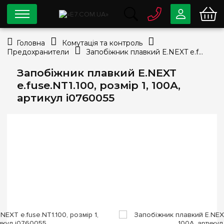
0 800
33-63-07
Головна
Комутація та контроль
Безкоштовно
Предохранители
Запобіжник плавкий E.NEXT e.fuse.NT1.100, розмір 1, 100А, артикул i0760055
info@e7.com.ua
044
334-79-78
Запобіжник плавкий E.NEXT
e.fuse.NT1.100, розмір 1, 100А,
Viber
Telegram
артикул i0760055