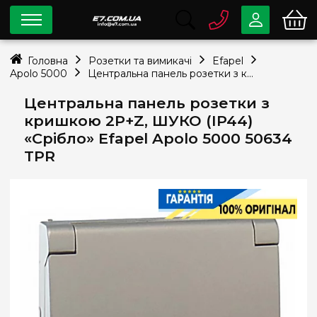
0 800
33-63-07
Головна
Розетки та вимикачі
Efapel
Безкоштовно
Apolo 5000
Центральна панель розетки з кришкою 2P+Z, ШУКО (IP44) «Срібло» Efapel Apolo 5000 50634 TPR
info@e7.com.ua
044
334-79-78
Центральна панель розетки з
кришкою 2P+Z, ШУКО (IP44)
Viber
Telegram
«Срібло» Efapel Apolo 5000 50634
TPR