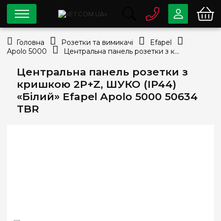
0 800
33-63-07
Головна
Розетки та вимикачі
Efapel
Безкоштовно
Apolo 5000
Центральна панель розетки з кришкою 2P+Z, ШУКО (IP44) «Білий» Efapel Apolo 5000 50634 TBR
info@e7.com.ua
044
334-79-78
Центральна панель розетки з
кришкою 2P+Z, ШУКО (IP44)
Viber
Telegram
«Білий» Efapel Apolo 5000 50634
TBR