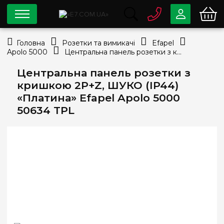
0 800
33-63-07
Головна
Розетки та вимикачі
Efapel
Безкоштовно
Apolo 5000
Центральна панель розетки з кришкою 2P+Z, ШУКО (IP44) «Платина» Efapel Apolo 5000 50634 TPL
info@e7.com.ua
044
334-79-78
Центральна панель розетки з
кришкою 2P+Z, ШУКО (IP44)
Viber
Telegram
«Платина» Efapel Apolo 5000
50634 TPL