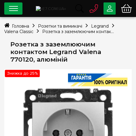
0 800
33-63-07
Головна
Розетки та вимикачі
Legrand
Безкоштовно
Valena Classic
Розетка з заземлюючим контактом Legrand Valena 770120, алюміній
info@e7.com.ua
044
334-79-78
Розетка з заземлюючим
контактом Legrand Valena
Viber
Telegram
770120, алюміній
Знижка до 25%