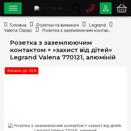
0 800
33-63-07
Головна
Розетки та вимикачі
Legrand
Безкоштовно
Valena Classic
Розетка з заземлюючим контактом + «захист від дітей» Legrand Valena 770121, алюміній
info@e7.com.ua
044
334-79-78
Розетка з заземлюючим
контактом + «захист від дітей»
Viber
Telegram
Legrand Valena 770121, алюміній
Знижка до 25%