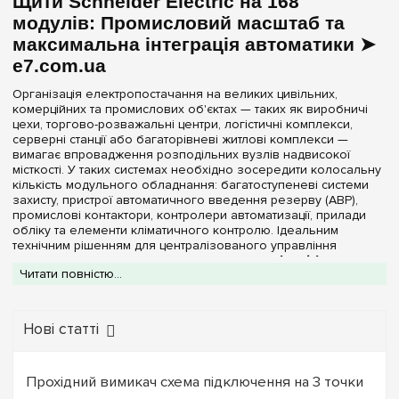
Щити Schneider Electric на 168
модулів: Промисловий масштаб та
максимальна інтеграція автоматики ➤
e7.com.ua
Організація електропостачання на великих цивільних,
комерційних та промислових об'єктах — таких як виробничі
цехи, торгово-розважальні центри, логістичні комплекси,
серверні станції або багаторівневі житлові комплекси —
вимагає впровадження розподільних вузлів надвисокої
місткості. У таких системах необхідно зосередити колосальну
кількість модульного обладнання: багатоступеневі системи
захисту, пристрої автоматичного введення резерву (АВР),
промислові контактори, контролери автоматизації, прилади
обліку та елементи кліматичного контролю. Ідеальним
технічним рішенням для централізованого управління
складними трифазними мережами є
щит Schneider
Читати повністю...
Electric на 168 модулів
. Маючи значний внутрішній простір,
ця силова шафа дозволяє інженерам-проєкт антам
реалізовувати будь-які комплексні схеми з дотриманням
принципів ідеальної селективності, не жертвуючи вільним
Нові статті
місцем для укладання силових трас.
У каталозі спеціалізованого інтернет-магазину
e7.com.ua
представлені оригінальні розподільні бокси Schneider Electric
Прохідний вимикач схема підключення на 3 точки
на 168 DIN-модулів. Корпуси цих щитів виготовляються з