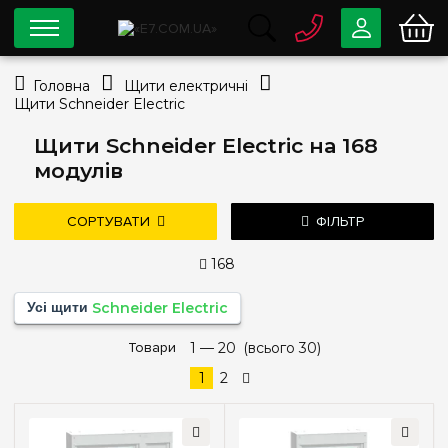
0 800
33-63-07
Головна
Щити електричні
Безкоштовно
Щити Schneider Electric
info@e7.com.ua
044
334-79-78
Щити Schneider Electric на 168
модулів
Viber
Telegram
СОРТУВАТИ
ФІЛЬТР
168
Ціна
Усі щити
Schneider Electric
—
грн
дешевше
дорожче
Товари
1 —
нові надходження
20
(всього 30)
популярність
1
2
Тип монтажу
Зовнішній
(2)