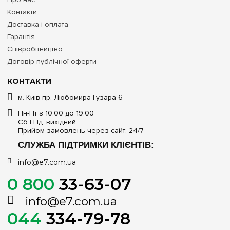
Зведені технічні характеристики навісних щитів
Контакти
Schneider Electric на 168 модулів
Доставка і оплата
Гарантія
Рекомендований тип монтажу та проводки
Співробітництво
Договір публічної оферти
Зовнішній (навісний), підведення кабелів відкритим
способом у лотках або кабель-каналах
КОНТАКТИ
Матеріал та колір корпусу
м. Київ пр. Любомира Гузара 6
Метал та ударостійкий самозатухаючий пластик, колір
Пн-Пт з 10:00 до 19:00
корпусу — білий
Сб | Нд: вихідний
Прийом замовлень через сайт: 24/7
Конфігурація фасаду (лицьової панелі)
СЛУЖБА ПІДТРИМКИ КЛІЄНТІВ:
Відкритий фасад без дверцят для миттєвого контролю
info@e7.com.ua
стану автоматики
0 800
33-63-07
Внутрішній простір та ергономіка
info@e7.com.ua
Багаторядні знімні DIN-рейки з розширеним міжрейковим
044
334-79-78
та підрейковим кроком для товстих жил