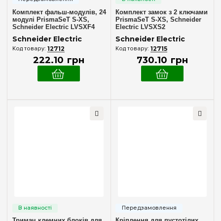
Комплект фальш-модулів, 24
Комплект замок з 2 ключами
модулі PrismaSeT S-XS,
PrismaSeT S-XS, Schneider
Schneider Electric LVSXF4
Electric LVSXS2
Schneider Electric
Schneider Electric
12712
12715
222
.
10
грн
730
.
10
грн
Тримач клемних блоків для
Кріплення для пустотілих