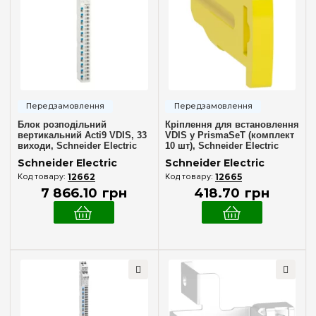
72
(+21)
Пластик
(3)
96
(+34)
120
(+35)
Дверцята
144
(+39)
Біла
(2)
168
Без дверцят
(2)
192
(+30)
Блок розподільний
Кріплення для встановлення
вертикальний Acti9 VDIS, 33
VDIS у PrismaSeT (комплект
Серія
виходи, Schneider Electric
10 шт), Schneider Electric
A9XPK707
A9XPKL10
Acti9
(5)
Schneider Electric
Schneider Electric
12662
12665
Linegry
(6)
7 866
.
10
грн
418
.
70
грн
PrismaSeT S
(14)
PrismaSeT XS
(13)
Resi9
(4)
Колір корпусу
Білий
(2)