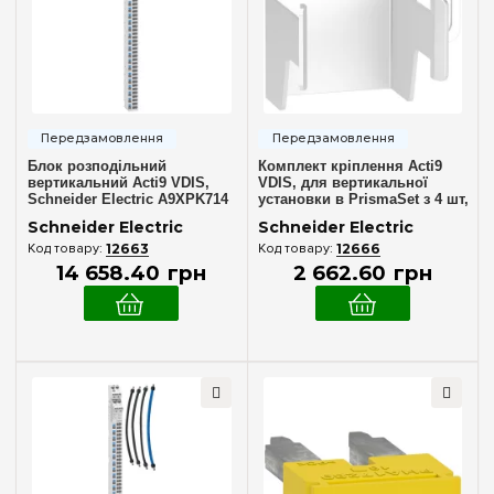
Ступінь захисту IP
IP30
(2)
IP40
(2)
Блок розподільний
Комплект кріплення Acti9
Двері
вертикальний Acti9 VDIS,
VDIS, для вертикальної
Schneider Electric A9XPK714
установки в PrismaSet з 4 шт,
Біла
(2)
Schneider Electric A9XPKV04
Schneider Electric
Schneider Electric
Без дверцят
(2)
12663
12666
14 658
.
40
грн
2 662
.
60
грн
Ширина, мм
570 мм
(1)
Очистити вибір