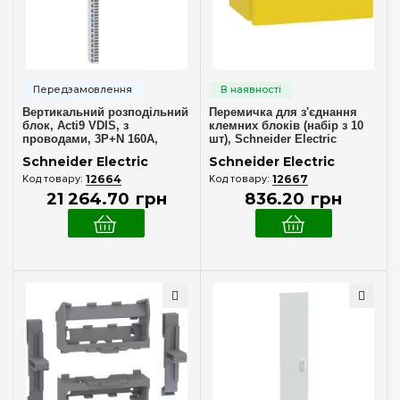
Вертикальний розподільний
Перемичка для з'єднання
блок, Acti9 VDIS, з
клемних блоків (набір з 10
проводами, 3P+N 160A,
шт), Schneider Electric
250/440В, 66 виходів,
LGYT4A01
Schneider Electric
Schneider Electric
Schneider Electric A9XPK715
12664
12667
21 264
.
70
грн
836
.
20
грн