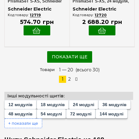
PrismaSeT S-XS, Schneider
PrismaSeT S-XS, 24 модуля,
Electric LVSXX7
висота 2 ряди
Schneider Electric
Schneider Electric
12719
12720
574
.
70
грн
2 688
.
20
грн
ПОКАЗАТИ ЩЕ
Товари
1 —
20
(всього 30)
1
2
Інші модульності щитів:
12 модулів
18 модулів
24 модулі
36 модулів
48 модулів
54 модулі
72 модулі
144 модулі
+ показати ще