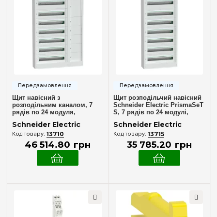
Кількість модулів
4
(+1)
6
(+1)
8
(+7)
12
(+15)
13
(+15)
Щит навісний з
Щит розподільчий навісний
18
(+23)
розподільним каналом, 7
Schneider Electric PrismaSeT
рядів по 24 модуля,
S, 7 рядів по 24 модулі,
24
(+29)
PrismaSeT S, SE LVSSD724
LVSST724
Schneider Electric
Schneider Electric
26
(+10)
13710
13715
46 514
.
80
грн
35 785
.
20
грн
36
(+21)
39
(+18)
Комплектація клемами PE+N
48
(+28)
У комплекті
(2)
52
(+10)
54
(+17)
Матеріал корпусу