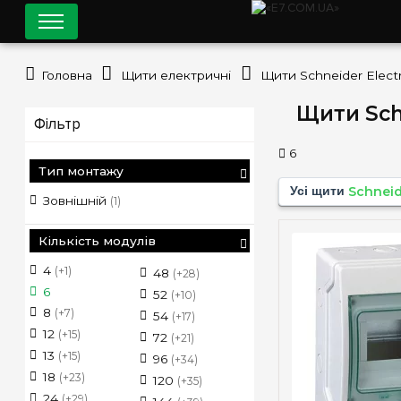
Головна
Щити електричні
Щити Schneider Electr
Щити Schn
Фільтр
6
Тип монтажу
Усі щити
Schneid
Зовнішній
(1)
Кількість модулів
4
(+1)
48
(+28)
6
52
(+10)
8
(+7)
54
(+17)
12
(+15)
72
(+21)
13
(+15)
96
(+34)
18
(+23)
120
(+35)
24
(+29)