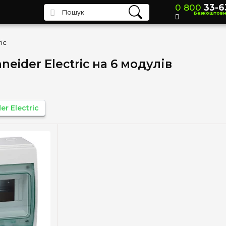
0 800
33-6
Безкоштов
ic
eider Electric на 6 модулів
er Electric