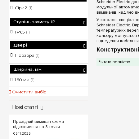
Schneider Electric 
модульної автоматик
Сірий
(1)
вимикачів, надійно і
У каталозі спеціаліз
Ступінь захисту IP
Schneider Electric. 
температурних переп
IP65
(1)
кольору монтується 
підведення кабельних
Двері
Конструктивні
Прозора
(1)
Завдяки вивіреній ге
Читати повністю...
Максимальний п
Ширина, мм
дрібнодисперсного 
під відкритим небо
160 мм
(1)
Ергономічний 
полікарбонату. Це
Очистити вибір
напруги) без відкр
Індивідуальний 
рішення знижує вар
Нові статті
розподільчими бло
Технічні харак
Прохідний вимикач схема
підключення на 3 точки
05.11.2025
Технічний крит
вибору бокс