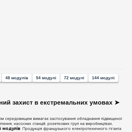
48 модулів
54 модулі
72 модулі
144 модулі
льний захист в екстремальних умовах ➤
ішнім середовищем вимагає застосування обладнання підвищеної
ітлення, насосних станцій, розеткових груп на виробництвах,
6 модулів
. Продукція французького електротехнічного гіганта