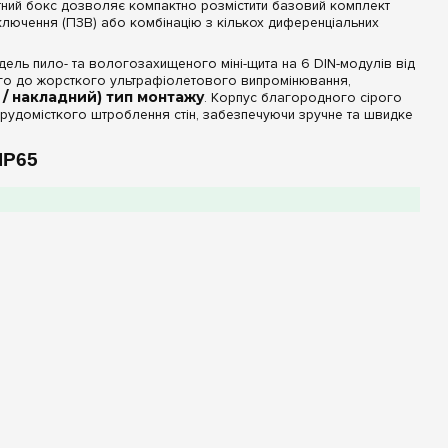
итний бокс дозволяє компактно розмістити базовий комплект
дключення (ПЗВ) або комбінацію з кількох диференціальних
ель пило- та вологозахищеного міні-щита на 6 DIN-модулів від
ійкого до жорсткого ультрафіолетового випромінювання,
 / накладний) тип монтажу
. Корпус благородного сірого
 трудомісткого штроблення стін, забезпечуючи зручне та швидке
IP65
тимодульний щиток гарантує високий рівень захисту обладнання:
й. Індекс IP65 означає абсолютний захист від проникнення
дь-якого напрямку. Це робить бокс незамінним для встановлення
рудах.
рими дверцятами
з високоміцного затемненого
ня важелів автоматів, спрацьовування індикаторів реле
 у конфігурації «немає в комплекті» щодо шин PE+N. Таке
можна укомплектувати оригінальними гвинтовими клемниками,
х клем WAGO під специфічні потреби проєкту.
в
ваги та особливості експлуатації на об'єкті