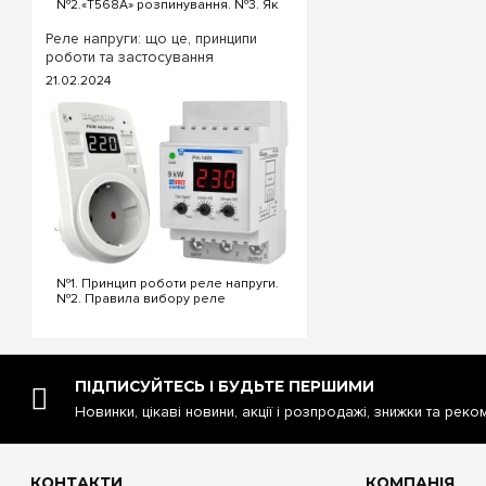
№2.«T568A» розпинування. №3. Як
виключно знизу корп
обтиснути кабель інтернет?
автоматики рекоменд
«T568B» розпинування інтернет
Реле напруги: що це, принципи
кабелю Порядок проводів схеми
утворення конденсат
роботи та застосування
«T568B»: «T568B» 1...
21.02.2024
Забезпечте безкомпр
на 6 модулів
за на
гарантією, здійснюєм
Запоріжжя, Кривий Ріг
№1. Принцип роботи реле напруги.
№2. Правила вибору реле
напруги. №3. Функціональність та
налаштування реле напруги. №4.
Керування реле напруги через Wi-
Fi. №5. Реле напруги чи
стабілізатор: що ...
ПІДПИСУЙТЕСЬ І БУДЬТЕ ПЕРШИМИ
Новинки, цікаві новини, акції і розпродажі, знижки та реко
КОНТАКТИ
КОМПАНІЯ