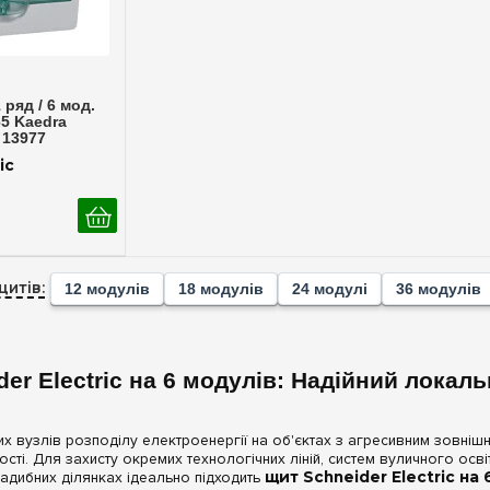
ерегляд
ряд / 6 мод.
65 Kaedra
 13977
ic
щитів:
12 модулів
18 модулів
24 модулі
36 модулів
er Electric на 6 модулів: Надійний лока
их вузлів розподілу електроенергії на об'єктах з агресивним зовн
ності. Для захисту окремих технологічних ліній, систем вуличного осв
адибних ділянках ідеально підходить
щит Schneider Electric на 