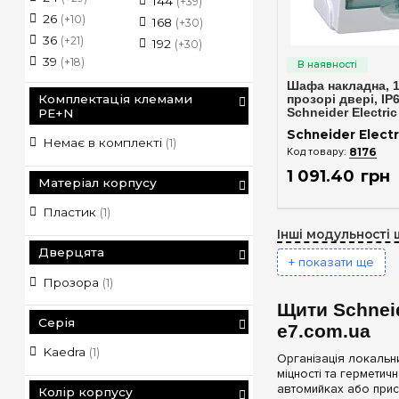
144
(+39)
26
(+10)
168
(+30)
36
(+21)
192
(+30)
Швидкий п
39
(+18)
Шафа накладна, 1 
Комплектація клемами
прозорі двері, ІР
PE+N
Schneider Electric
Schneider Electr
Немає в комплекті
(1)
8176
1 091
.
40
грн
Матеріал корпусу
Пластик
(1)
Інші модульності 
Дверцята
+ показати ще
Прозора
(1)
Щити Schneid
Серія
e7.com.ua
Kaedra
(1)
Організація локальн
міцності та герметич
автомийках або прис
Колір корпусу