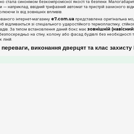
давно стала синонімом безкомпромісної якості та безпеки. Малогабар
и — наприклад, ввідний трифазний автомат та пристрій захисного ві
золюючи їх від зовнішніх впливів.
ованого інтернет-магазину
e7.com.ua
представлена оригінальна мод
Виріб відливається зі спеціального ударостійкого термопластику, ст
адів. За типом встановлення даний бокс має
зовнішній (навісний
безпосередньо на стіну, колону або фасад будівлі без необхідності
 ліній.
 переваги, виконання дверцят та клас захисту 
ометрії та преміальним матеріалам від Schneider Electric, сірий шес
ило- та вологозахист класу IP65:
Корпус повністю герметични
пилу та здатність витримувати прямі струмені води під тиском з бу
м, у сирих підвалах, виробничих цехах та сільськогосподарських спо
фасад з прозорими дверцятами:
Щит укомплектований
прозо
 дозволяє візуально контролювати стан модульних апаратів (положен
иття самого щитка, що зберігає герметичність внутрішньої камери.
підбір комутації (без клем у комплекті):
Модель постачається
тість виробу і дає інженеру повну свободу дій: внутрішній простір 
ками (крос-модулями) або розподілити лінії за допомогою компактни
теристики щитів Schneider Electric на 6 модулі
ерій
Параметри моделі Schneider
Пере
у
Electric на 6 модулів