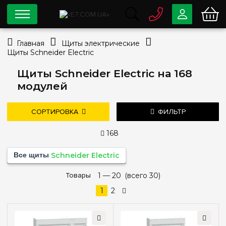
0 800
33-63-07
Главная
Щиты электрические
Бесплатно
Щиты Schneider Electric
info@e7.com.ua
044
334-79-78
Щиты Schneider Electric на 168
модулей
Viber
Telegram
СОРТИРОВКА
ФИЛЬТР
168
Цена
Все щиты
Schneider Electric
—
грн
дешевле
дороже
Товары
новые поступления
1 —
20
(всего 30)
популярность
1
2
Тип монтажа
Наружный
(2)