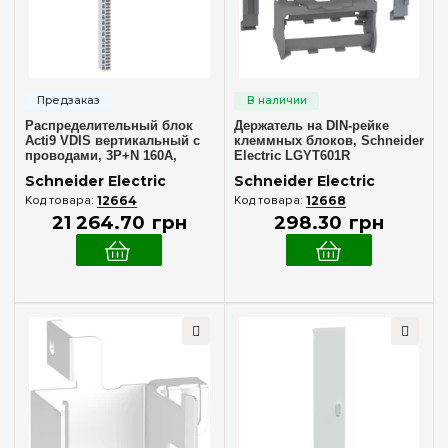
Распределительный блок
Держатель на DIN-рейке
Acti9 VDIS вертикальный с
клеммных блоков, Schneider
проводами, 3P+N 160A,
Electric LGYT601R
250/440В, 66 выходов,
Schneider Electric
Schneider Electric
Schneider Electric A9XPK715
12664
12668
21 264
.
70
грн
298
.
30
грн