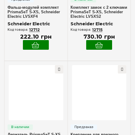
Фальш-модулей комплект
Комплект замок с 2 ключами
PrismaSeT S-XS, Schneider
PrismaSeT S-XS, Schneider
Electric LVSXF4
Electric LVSXS2
Schneider Electric
Schneider Electric
12712
12715
222
.
10
грн
730
.
10
грн
Держатель PrismaSeT S-XS
Крепление для врезного