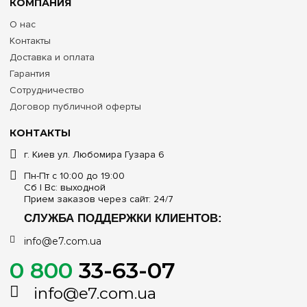
распределительного узла при расключении огромного
КОМПАНИЯ
массива проводников.
Стандарт защиты IP:
Модели обладают международной
О нас
степенью защиты оболочки
IP30
. Это гарантирует
Контакты
надежную изоляцию внутренних токоведущих частей от
Доставка и оплата
попадания мелких твердых предметов и инструментов, что
позволяет монтировать щиты в технических, подвальных
Гарантия
помещениях и крытых вентилируемых зонах.
Сотрудничество
Сводные технические характеристики навесных
Договор публичной оферты
щитов Schneider Electric на 168 модулей
КОНТАКТЫ
Рекомендуемый тип монтажа и проводки
г. Киев ул. Любомира Гузара 6
Пн-Пт с 10:00 до 19:00
Наружный (навесной), подвод кабелей открытым
Сб | Вс: выходной
способом в лотках или кабель-каналах
Прием заказов через сайт: 24/7
Материал и цвет корпуса
СЛУЖБА ПОДДЕРЖКИ КЛИЕНТОВ:
info@e7.com.ua
Металл и ударопрочный самозатухающий пластик, цвет
корпуса — белый
0 800
33-63-07
Конфигурация фасада (лицевой панели)
info@e7.com.ua