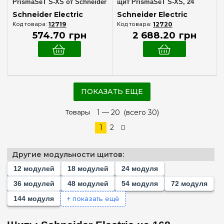
PrismaSeT S-XS от Schneider
щит PrismaSeT S-XS, 24
Electric LVSXX7
модуля, высота 2 ряда
Schneider Electric
Schneider Electric
12719
12720
574
.
70
грн
2 688
.
20
грн
ПОКАЗАТЬ ЕЩЕ
Товары
1 —
20
(всего 30)
1
2
Другие модульности щитов:
12 модулей
18 модулей
24 модуля
36 модулей
48 модулей
54 модуля
72 модуля
+ показать ещё
144 модуля