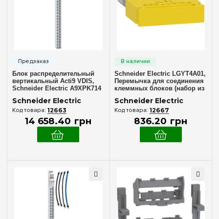
Степень защиты IP
IP30
(2)
IP40
(2)
Блок распределительный
Schneider Electric LGYT4A01,
Дверь
вертикальный Acti9 VDIS,
Перемычка для соединения
Schneider Electric A9XPK714
клеммных блоков (набор из
Без дверцы
(2)
10 шт)
Schneider Electric
Schneider Electric
Белая
(2)
12663
12667
14 658
.
40
грн
836
.
20
грн
Ширина, мм
570 мм
(1)
Очистить выбор