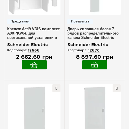
Крепеж Acti9 VDIS комплект
Дверь сплошная белая 7
A9XPKV04, для
рядов распределительного
вертикальной установки в
канала Schneider Electric
PrismaSet из 4 шт, Schneider
LVSSDD7
Schneider Electric
Schneider Electric
Electric
12666
12670
2 662
.
60
грн
8 897
.
60
грн