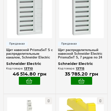
Количество модулей
4
(+1)
6
(+1)
8
(+7)
12
(+15)
13
(+15)
Щит навесной PrismaSeT S с
Щит распределительный
18
(+23)
распределительным
навесной Schneider Electric
каналом, Schneider Electric
PrismaSeT S, 7 рядов по 24
24
(+29)
LVSSD724
модуля, LVSST724
Schneider Electric
Schneider Electric
26
(+10)
13710
13715
46 514
.
80
грн
35 785
.
20
грн
36
(+21)
39
(+18)
Комплектация клеммами PE+N
48
(+28)
В комплекте
(2)
52
(+10)
54
(+17)
Материал корпуса