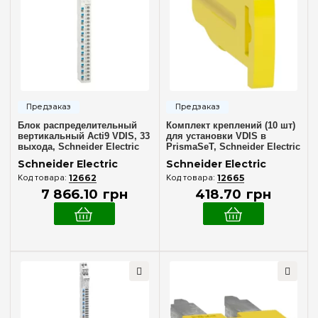
72
(+21)
Пластик
(3)
96
(+34)
120
(+35)
Дверца
144
(+39)
Без дверцы
(2)
168
Белая
(2)
192
(+30)
Блок распределительный
Комплект креплений (10 шт)
вертикальный Acti9 VDIS, 33
для установки VDIS в
Серия
выхода, Schneider Electric
PrismaSeT, Schneider Electric
A9XPK707
A9XPKL10
Acti9
(5)
Schneider Electric
Schneider Electric
12662
12665
Linegry
(6)
7 866
.
10
грн
418
.
70
грн
PrismaSeT S
(14)
PrismaSeT XS
(13)
Resi9
(4)
Цвет корпуса
Белый
(2)