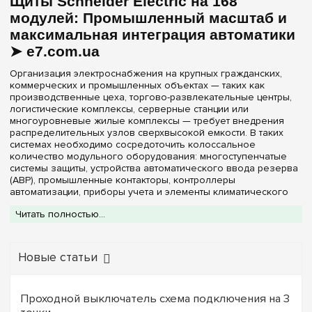
Щиты Schneider Electric на 168
модулей: Промышленный масштаб и
максимальная интеграция автоматики
➤ e7.com.ua
Организация электроснабжения на крупных гражданских,
коммерческих и промышленных объектах — таких как
производственные цеха, торгово-развлекательные центры,
логистические комплексы, серверные станции или
многоуровневые жилые комплексы — требует внедрения
распределительных узлов сверхвысокой емкости. В таких
системах необходимо сосредоточить колоссальное
количество модульного оборудования: многоступенчатые
системы защиты, устройства автоматического ввода резерва
(АВР), промышленные контакторы, контроллеры
автоматизации, приборы учета и элементы климатического
контроля. Идеальным техническим решением для
Читать полностью...
централизованного управления сложными трехфазными
сетями является
щит Schneider Electric на 168
модулей
. Обладая внушительным внутренним
пространством, этот силовой шкаф позволяет инженерам-
Новые статьи
проектировщикам реализовывать любые комплексные
схемы с соблюдением принципов идеальной селективности,
не жертвуя свободным местом для укладки силовых трасс.
Проходной выключатель схема подключения на 3
В каталоге специализированного интернет-магазина