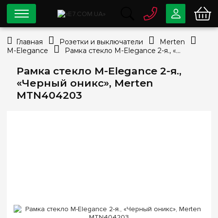
0 800
33-63-07
Главная
Розетки и выключатели
Merten
Бесплатно
M-Elegance
Рамка стекло M-Elegance 2-я., «Черный оникс», Merten MTN404203
info@e7.com.ua
044
334-79-78
Рамка стекло M-Elegance 2-я.,
«Черный оникс», Merten
Viber
Telegram
MTN404203