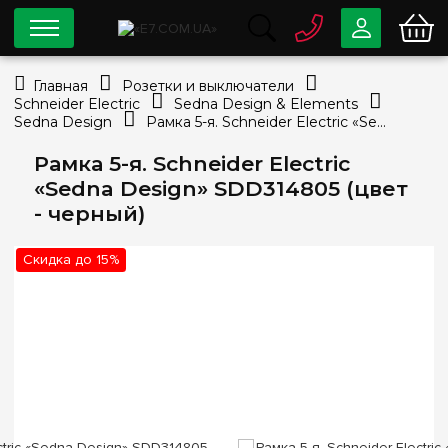
0 800
33-63-07
Главная
Розетки и выключатели
Бесплатно
Schneider Electric
Sedna Design & Elements
info@e7.com.ua
Sedna Design
Рамка 5-я. Schneider Electric «Sedna Design» SDD314805 (цвет - черный)
044
334-79-78
Рамка 5-я. Schneider Electric
Viber
Telegram
«Sedna Design» SDD314805 (цвет
- черный)
Скидка до 15%