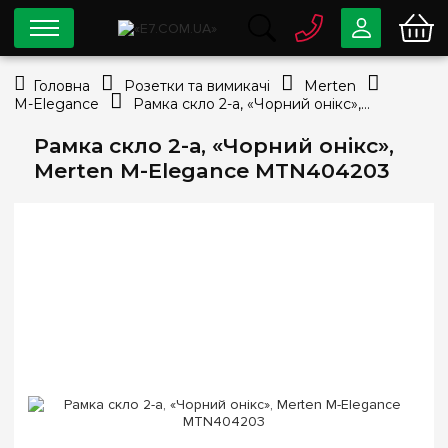
0 800
33-63-07
Головна
Розетки та вимикачі
Merten
Безкоштовно
M-Elegance
Рамка скло 2-а, «Чорний онікс», Merten M-Elegance MTN404203
info@e7.com.ua
044
334-79-78
Рамка скло 2-а, «Чорний онікс»,
Merten M-Elegance MTN404203
Viber
Telegram