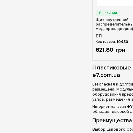
Быстрый п
Щит внутренний
распределительны
мод. проз. дверца)
1101018
ETI
10450
821
.
80
грн
Пластиковые 
e7.com.ua
Безопасная и долго
размещена. Модуль
оборудования предс
узлов, размещения 
Интернет-магазин
e7
обладает высокой ди
Преимущества 
Выбор щитового обо