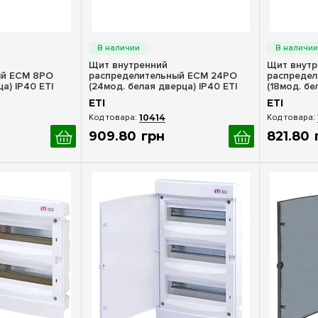
росмотр
Быстрый просмотр
Бы
Щит внутренний
Щит внутр
ый ECM 8PO
распределительный ECM 24PO
распредел
а) IP40 ETI
(24мод. белая дверца) IP40 ETI
(18мод. бе
1101016
1101019
ETI
ETI
10414
909
.
80
грн
821
.
80