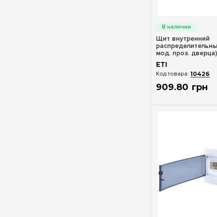
Быстрый п
Щит внутренний
распределительны
мод. проз. дверца)
1101012
ETI
10426
909
.
80
грн