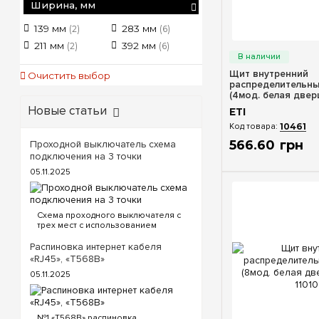
Ширина, мм
139 мм
283 мм
(2)
(6)
Быстрый п
211 мм
392 мм
(2)
(6)
Щит внутренний
Очистить выбор
распределительн
(4мод. белая дверц
1100143
Новые статьи
ETI
10461
566
.
60
грн
Проходной выключатель схема
подключения на 3 точки
05.11.2025
Схема проходного выключателя с
трех мест с использованием
проходных и перекрестного
выключателя. Для реализации
Распиновка интернет кабеля
схемы проходных выключателей с
«RJ45», «T568B»
трех точек потребуются
05.11.2025
следующие выключатели: ...
№1.«T568B» распиновка.