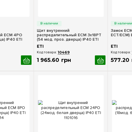
росмотр
Быстрый просмотр
Бы
Щит внутренний
Замок ECM
ый ECM 4PO
распределительный ECM 3x18PT
ECT/ECM) 
а) IP40 ETI
(54 мод. проз. дверца) IP40 ETI
1101047
ETI
ETI
10469
1 965
.
60
грн
577
.
20