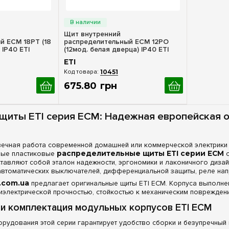
росмотр
Быстрый просмотр
Щит внутренний
й ECM 18PT (18
распределительный ECM 12PO
 IP40 ETI
(12мод. белая дверца) IP40 ETI
1101015
ETI
10451
675
.
80
грн
щиты ETI серия ECM: Надежная европейская 
вечная работа современной домашней или коммерческой электрики н
ные пластиковые
распределительные щиты ETI серии ECM
о
тавляют собой эталон надежности, эргономики и лаконичного дизай
автоматических выключателей, дифференциальной защиты, реле нап
.com.ua
предлагает оригинальные щиты ETI ECM. Корпуса выполне
электрической прочностью, стойкостью к механическим повреждени
и комплектация модульных корпусов ETI ECM
рудования этой серии гарантирует удобство сборки и безупречный