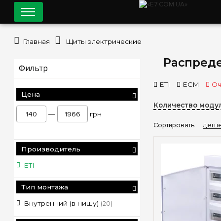
Главная
Щиты электрические
Распреде
Фильтр
ETI
ECM
Оч
Цена
Количество модул
—
грн
Сортировать:
деше
Производитель
ETI
Тип монтажа
Внутренний (в нишу)
(20)