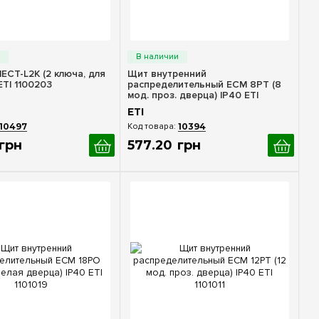
стрый просмотр
Быстрый просмотр
ECT-L2K (2 ключа, для
Щит внутренний
ETI 1100203
распределительный ECM 8PT (8
мод. проз. дверца) IP40 ETI
1101010
ETI
10497
10394
грн
577
.
20
грн