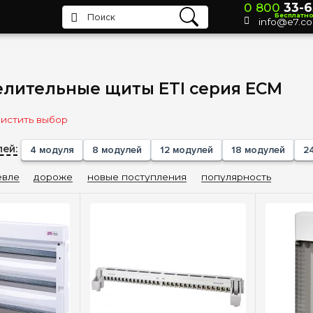
0 800
33-6
Бесплатн
info@e7.c
лительные щиты ETI серия ECM
истить выбор
ей:
4 модуля
8 модулей
12 модулей
18 модулей
2
вле
дороже
новые поступления
популярность