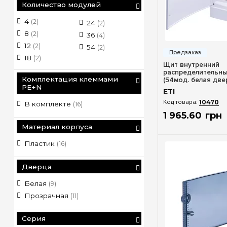
Количество модулей
4
(2)
24
(2)
8
(2)
36
(4)
Быстрый п
12
(2)
54
(2)
18
(2)
Щит внутренний
распределительны
Комплектация клеммами
(54мод. белая двер
1101048
PE+N
ETI
10470
В комплекте
(16)
1 965
.
60
грн
Материал корпуса
Пластик
(16)
Дверца
Белая
(9)
Прозрачная
(11)
Серия