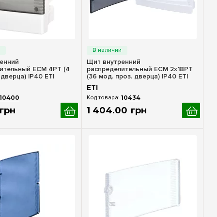
стрый просмотр
Быстрый просмотр
енний
Щит внутренний
ительный ECM 4PT (4
распределительный ECM 2x18PT
 дверца) IP40 ETI
(36 мод. проз. дверца) IP40 ETI
1101083
ETI
10400
10434
грн
1 404
.
00
грн