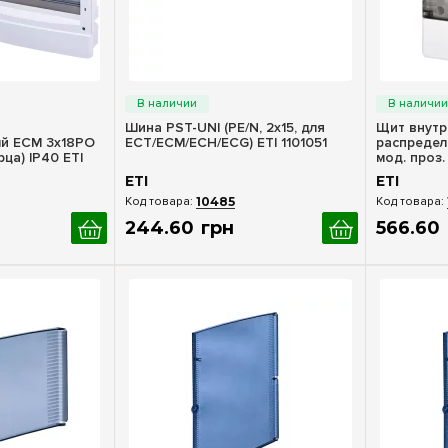
росмотр
Быстрый просмотр
Бы
Шина PST-UNI (PE/N, 2x15, для
Щит внутр
й ECM 3x18PO
ECT/ECM/ECH/ECG) ETI 1101051
распредел
ца) IP40 ETI
мод. проз.
1100142
ETI
ETI
10485
244
.
60
грн
566
.
60