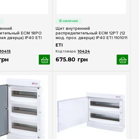
стрый просмотр
Быстрый просмотр
енний
Щит внутренний
ительный ECM 18PO
распределительный ECM 12PT (12
лая дверца) IP40 ETI
мод. проз. дверца) IP40 ETI 1101011
ETI
10415
10424
грн
675
.
80
грн