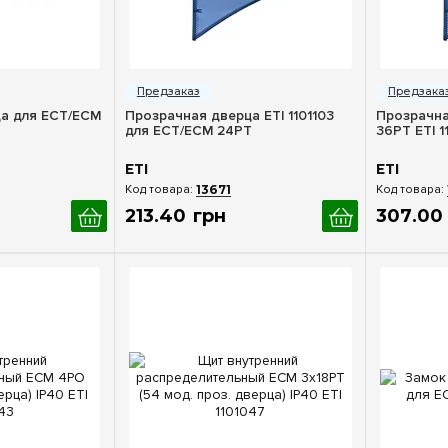
росмотр
Быстрый просмотр
Бы
а для ECT/ECM
Прозрачная дверца ETI 1101103
Прозрачна
для ECT/ECM 24PT
36PT ETI 1
ETI
ETI
13671
213
.
40
грн
307
.
00