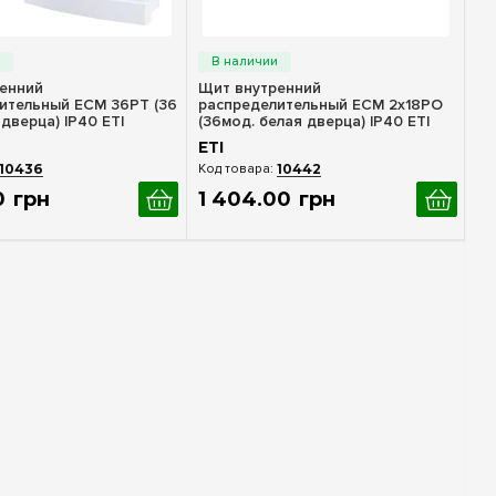
стрый просмотр
Быстрый просмотр
енний
Щит внутренний
ительный ECM 36PT (36
распределительный ECM 2x18PO
 дверца) IP40 ETI
(36мод. белая дверца) IP40 ETI
1101084
ETI
10436
10442
0
грн
1 404
.
00
грн