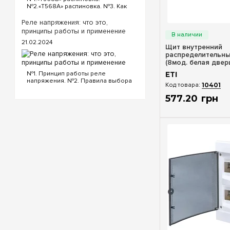
№2.«T568A» распиновка. №3. Как
обжать кабель интернета?
«T568B» распиновка интернет
Реле напряжения: что это,
Быстрый п
кабеля Порядок проводов схемы
принципы работы и применение
«T568B»: «T568B» 1. Бело...
21.02.2024
Щит внутренний
распределительн
(8мод. белая дверц
1101014
№1. Принцип работы реле
ETI
напряжения. №2. Правила выбора
10401
реле напряжения. №3.
Функциональность и настройки
577
.
20
грн
реле напряжения. №4.
Управление реле напряжения
через Wi-Fi. №5. Реле напряжения
или стаб...