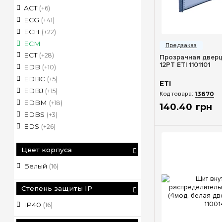
ACT
(+6)
ECG
(+41)
ECH
(+22)
Быстрый п
ECM
ECT
(+28)
Прозрачная дверц
12PT ETI 1101101
EDB
(+10)
EDBC
(+5)
ETI
EDBJ
(+15)
13670
EDBM
(+18)
140
.
40
грн
EDBS
(+3)
EDS
(+26)
ELZ
(+2)
Цвет корпуса
ERP
(+35)
GT
(+76)
Белый
(16)
WRP
(+12)
Степень защиты IP
IP40
(16)