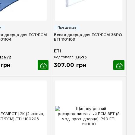
стрый просмотр
Быстрый просмотр
я дверца для ECT/ECM
Белая дверца для ECT/ECM 36PО
101104
ETI 1101109
ETI
13672
13673
грн
307
.
00
грн