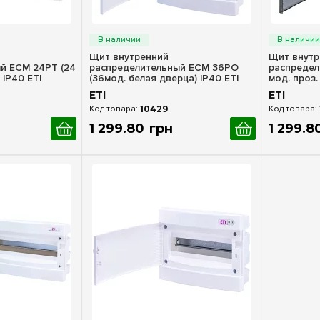
росмотр
Быстрый просмотр
Бы
Щит внутренний
Щит внутр
й ECM 24PT (24
распределительный ECM 36PO
распредел
 IP40 ETI
(36мод. белая дверца) IP40 ETI
мод. проз.
1101017
1101013
ETI
ETI
10429
1 299
.
80
грн
1 299
.
8