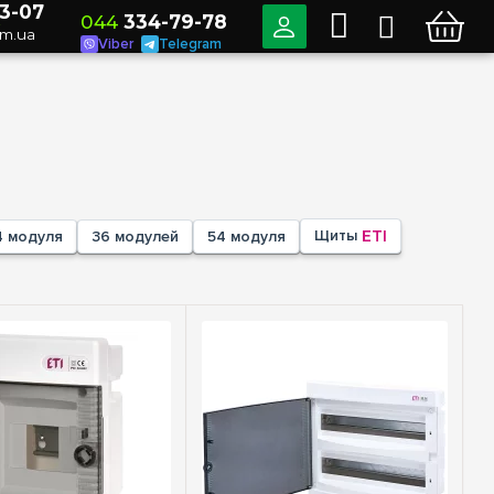
3-07
044
334-79-78
о
om.ua
Viber
Telegram
Щиты
ETI
4 модуля
36 модулей
54 модуля