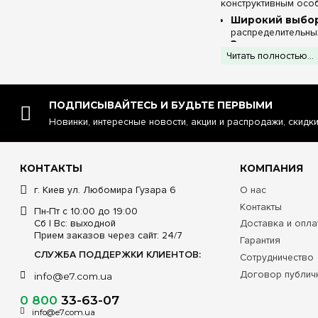
конструктивным осо
Широкий выбор
распределительных
Заводская ком
Читать полностью...
изолированными к
расходов.
Варианты испо
либо с прозрачной
ПОДПИСЫВАЙТЕСЬ И БУДЬТЕ ПЕРВЫМИ
Технические х
Новинки, интересные новости, акции и распродажи, скидк
Технический
автома
КОНТАКТЫ
КОМПАНИЯ
г. Киев ул. Любомира Гузара 6
О нас
Материал и ц
Контакты
Пн-Пт с 10:00 до 19:00
Сб | Вс: выходной
Доставка и опла
Линейка вм
Прием заказов через сайт: 24/7
Гарантия
(моду
СЛУЖБА ПОДДЕРЖКИ КЛИЕНТОВ:
Сотрудничество
Комплек
Договор публич
info@e7.com.ua
распределите
0 800
33-63-07
Степень защит
info@e7.com.ua