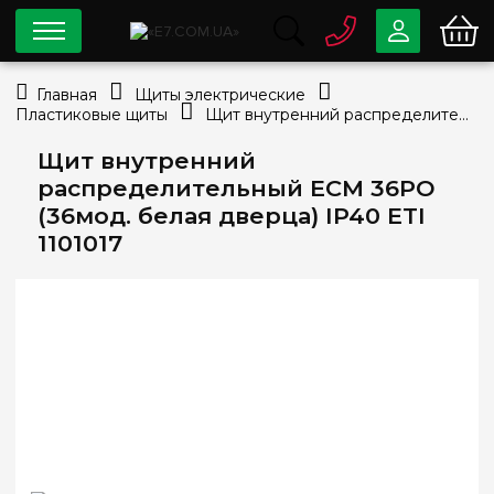
0 800
33-63-07
Главная
Щиты электрические
Бесплатно
Пластиковые щиты
Щит внутренний распределительный ECM 36PO (36мод. белая дверца) IP40 ETI 1101017
info@e7.com.ua
044
334-79-78
Щит внутренний
распределительный ECM 36PO
Viber
Telegram
(36мод. белая дверца) IP40 ETI
1101017