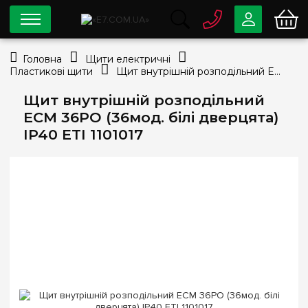
0 800
33-63-07
Головна
Щити електричні
Безкоштовно
Пластикові щити
Щит внутрішній розподільний ECM 36PO (36мод. білі дверцята) IP40 ETI 1101017
info@e7.com.ua
044
334-79-78
Щит внутрішній розподільний
ECM 36PO (36мод. білі дверцята)
Viber
Telegram
IP40 ETI 1101017