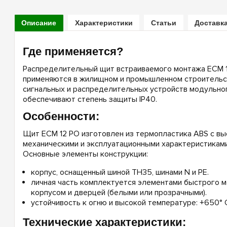
Описание
Характеристики
Статьи
Доставка
Где применяется?
Распределительный щит встраиваемого монтажа ECM 12
применяются в жилищном и промышленном строительс
сигнальных и распределительных устройств модульног
обеспечивают степень защиты IP40.
Особенности:
Щит ECM 12 PO изготовлен из термопластика ABS с вы
механическими и эксплуатационными характеристиками
Основные элементы конструкции:
корпус, оснащенный шиной TH35, шинами N и PE.
личная часть комплектуется элементами быстрого м
корпусом и дверцей (белыми или прозрачными).
устойчивость к огню и высокой температуре: +650° С
Технические характеристики: