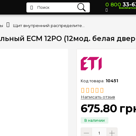
0 800
33-6
Бесплатно
ты
Щит внутренний распределительный ECM 12PO (12мод. белая дверца) IP40 ETI 1101015
ный ECM 12PO (12мод. белая дверца)
10451
Написать отзыв
675
.
80
гр