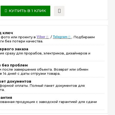
КУПИТЬ В 1 КЛИК
д ключ
 фото или проекту в
Viber
/
Telegram
. Подбираем
ги без потери качества.
ервого заказа
ия сразу для прорабов, электриков, дизайнеров и
в без проблем
 после завершения объекта. Возврат или обмен
 14 дней с даты отгрузки товара.
кет документов
формой оплаты. Полный пакет документов для
та.
рантия
ованная продукция с заводской гарантией для сдачи