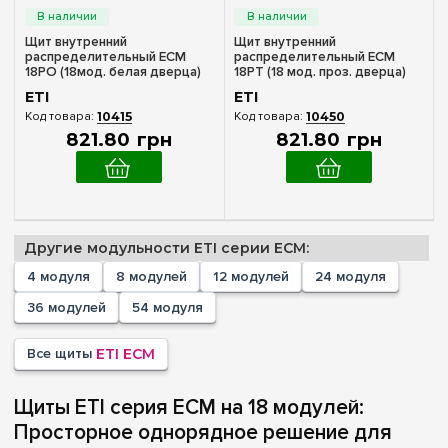
8
(+2)
Щит внутренний
Щит внутренний
12
(+2)
распределительный ECM
распределительный ECM
18PO (18мод. белая дверца)
18PT (18 мод. проз. дверца)
18
IP40 ETI 1101019
IP40 ETI 1101018
ETI
ETI
24
(+2)
10415
10450
821
.
80
грн
821
.
80
грн
36
(+4)
54
(+2)
Комплектация клеммами PE+N
Другие модульности ETI серии ECM:
В комплекте
(2)
4 модуля
8 модулей
12 модулей
24 модуля
36 модулей
54 модуля
Материал корпуса
Пластик
(2)
Все щиты
ETI ECM
Дверца
Щиты ETI серия ECM на 18 модулей:
Просторное однорядное решение для
Белая
(1)