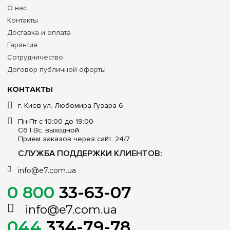
автоматику и оперативно отправляем заказы в Киев,
О нас
Харьков, Днепр, Одессу, Львов и все остальные населенные
пункты Украины.
Контакты
Доставка и оплата
Гарантия
Сотрудничество
Договор публичной оферты
КОНТАКТЫ
г. Киев ул. Любомира Гузара 6
Пн-Пт с 10:00 до 19:00
Сб | Вс: выходной
Прием заказов через сайт: 24/7
СЛУЖБА ПОДДЕРЖКИ КЛИЕНТОВ:
info@e7.com.ua
0 800
33-63-07
info@e7.com.ua
044
334-79-78