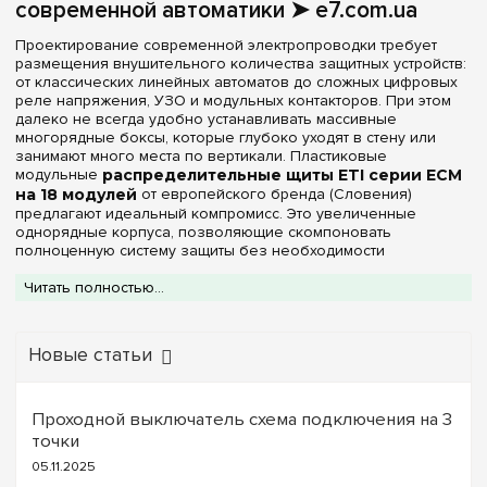
современной автоматики ➤ e7.com.ua
Прозрачная
(1)
Проектирование современной электропроводки требует
размещения внушительного количества защитных устройств:
Серия
от классических линейных автоматов до сложных цифровых
реле напряжения, УЗО и модульных контакторов. При этом
ECH
(+2)
далеко не всегда удобно устанавливать массивные
многорядные боксы, которые глубоко уходят в стену или
ECM
занимают много места по вертикали. Пластиковые
ECT
(+2)
модульные
распределительные щиты ETI серии ECM
на 18 модулей
от европейского бренда (Словения)
ERP
(+1)
предлагают идеальный компромисс. Это увеличенные
однорядные корпуса, позволяющие скомпоновать
WRP
(+1)
полноценную систему защиты без необходимости
переходить на многоуровневые щитки.
Читать полностью...
Цвет корпуса
Интернет-магазин
e7.com.ua
предлагает оригинальные
восемнадцатимодульные боксы ETI ECM. Изделия
Белый
выполнены из прочного высококачественного ABS-пластика.
(2)
Материал устойчив к образованию царапин, сохраняет
Новые статьи
первозданный белый цвет под воздействием
Степень защиты IP
ультрафиолетовых лучей, обладает отличными
диэлектрическими свойствами и полностью безопасен, так
Проходной выключатель схема подключения на 3
IP40
как не поддерживает горение.
(2)
точки
Конструктивные преимущества внутренних щитков
05.11.2025
ETI ECM на 18 модулей
Ширина, мм