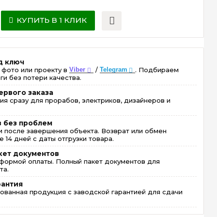
КУПИТЬ В 1 КЛИК
д ключ
 фото или проекту в
Viber
/
Telegram
. Подбираем
ги без потери качества.
ервого заказа
ия сразу для прорабов, электриков, дизайнеров и
в без проблем
 после завершения объекта. Возврат или обмен
 14 дней с даты отгрузки товара.
кет документов
формой оплаты. Полный пакет документов для
та.
рантия
ованная продукция с заводской гарантией для сдачи