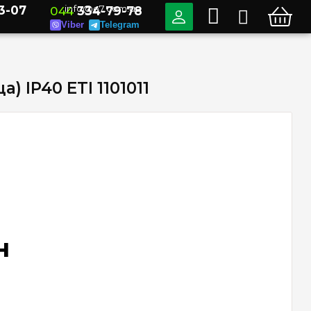
3-07
info@e7.com.ua
044
334-79-78
Viber
Telegram
 IP40 ETI 1101011
н