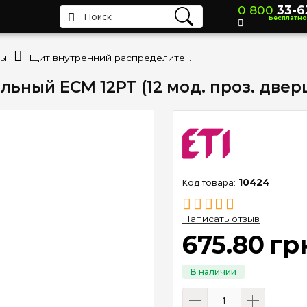
0 800
33-6
Бесплатно
ты
Щит внутренний распределительный ECM 12PT (12 мод. проз. дверца) IP40 ETI 1101011
ый ECM 12PT (12 мод. проз. дверца)
10424
Написать отзыв
675
.
80
гр