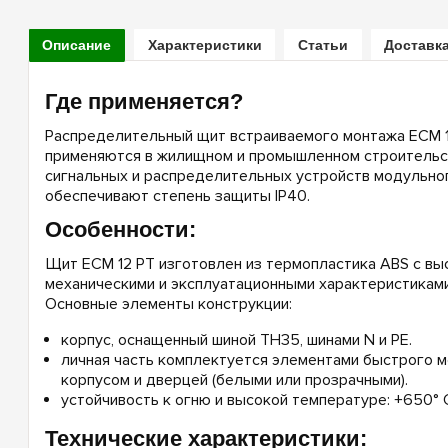
Описание
Характеристики
Статьи
Доставка
Где применяется?
Распределительный щит встраиваемого монтажа ECM 12 
применяются в жилищном и промышленном строительс
сигнальных и распределительных устройств модульног
обеспечивают степень защиты IP40.
Особенности:
Щит ECM 12 PT изготовлен из термопластика ABS с вы
механическими и эксплуатационными характеристиками
Основные элементы конструкции:
корпус, оснащенный шиной TH35, шинами N и PE.
личная часть комплектуется элементами быстрого м
корпусом и дверцей (белыми или прозрачными).
устойчивость к огню и высокой температуре: +650° С
Технические характеристики: