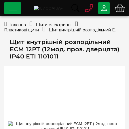
0 800
33-63-07
Головна
Щити електричні
Безкоштовно
Пластикові щити
Щит внутрішній розподільний ECM 12PT (12мод. проз. дверцята) IP40 ETI 1101011
info@e7.com.ua
044
334-79-78
Щит внутрішній розподільний
ECM 12PT (12мод. проз. дверцята)
Viber
Telegram
IP40 ETI 1101011