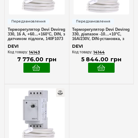
Механічні
(3)
Механічний
(3)
Регулятор температури
(3)
Терморегулятор Devi Devireg
Терморегулятор Devi Devireg
Терморегулятор
(3)
330, 16 A, +60…+160°C, DIN, з
330, діапазон -10…+10°C,
датчиком підлоги, 140F1073
16A/230V, DIN-установка, з
Термостат
(3)
датчиком підлоги, артикул
DEVI
DEVI
140F1070
14143
14144
7 776
.
00
грн
5 844
.
00
грн