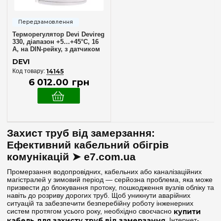
Терморегулятор Devi Devireg
330, діапазон +5…+45°C, 16
A, на DIN-рейку, з датчиком
підлоги 140F1072
DEVI
14145
6 012
.
00
грн
Захист труб від замерзання:
Ефективний кабельний обігрів
комунікацій ➤ e7.com.ua
Промерзання водопровідних, кабельних або каналізаційних
магістралей у зимовий період — серйозна проблема, яка може
призвести до блокування протоку, пошкодження вузлів обліку та
навіть до розриву дорогих труб. Щоб уникнути аварійних
ситуацій та забезпечити безперебійну роботу інженерних
систем протягом усього року, необхідно своєчасно
купити
кабель для захисту труб від замерзання
. Інтернет-