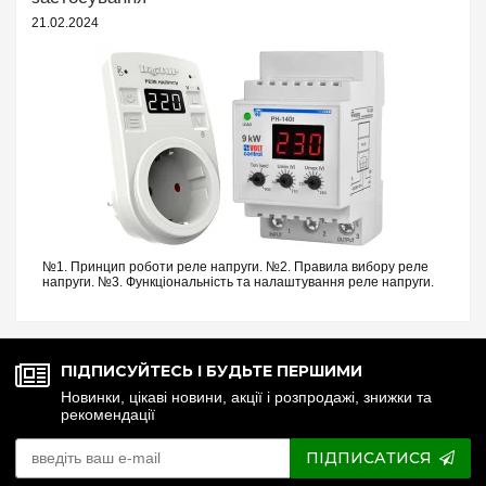
DEVIreg дозволить повністю знеструмити систему навесні та
21.02.2024
влітку, зберігаючи ресурс кабелю та заощаджуючи
електроенергію.
Захистіть інженерні мережі свого будинку від зимових морозів!
Замовляйте оригінальний нагрівальний кабель та автоматику
для
захисту труб від замерзання
на e7.com.ua. Ми
гарантуємо автентичність продукції з офіційною гарантією від
виробника та організуємо швидку відправку по всій Україні.
№1. Принцип роботи реле напруги. №2. Правила вибору реле
напруги. №3. Функціональність та налаштування реле напруги.
№4. Керування реле напруги через Wi-Fi. №5. Реле напруги чи
стабілізатор: що ...
ПІДПИСУЙТЕСЬ І БУДЬТЕ ПЕРШИМИ
Новинки, цікаві новини, акції і розпродажі, знижки та
рекомендації
ПІДПИСАТИСЯ