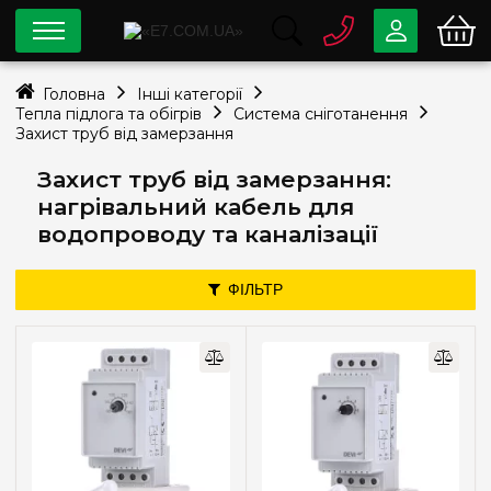
0 800
33-63-07
Головна
Інші категорії
Безкоштовно
Тепла підлога та обігрів
Система сніготанення
info@e7.com.ua
Захист труб від замерзання
044
334-79-78
Захист труб від замерзання:
Viber
Telegram
нагрівальний кабель для
водопроводу та каналізації
ФІЛЬТР
Ціна
—
грн
Тип