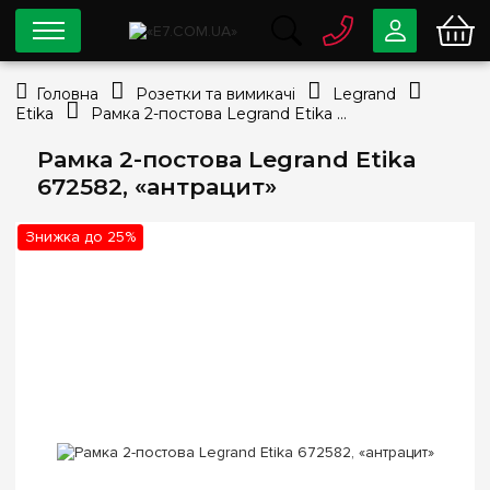
0 800
33-63-07
Головна
Розетки та вимикачі
Legrand
Безкоштовно
Etika
Рамка 2-постова Legrand Etika 672582, «антрацит»
info@e7.com.ua
044
334-79-78
Рамка 2-постова Legrand Etika
672582, «антрацит»
Viber
Telegram
Знижка до 25%