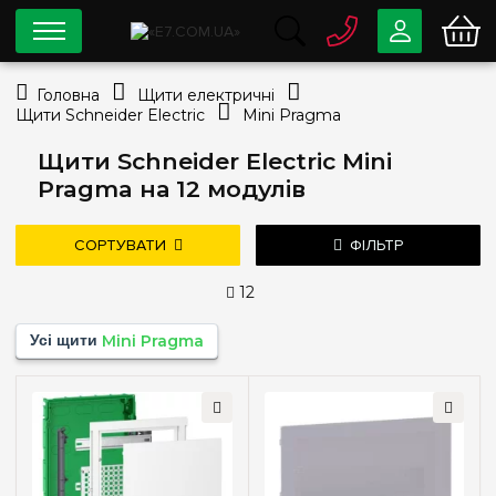
0 800
33-63-07
Головна
Щити електричні
Безкоштовно
Щити Schneider Electric
Mini Pragma
info@e7.com.ua
044
334-79-78
Щити Schneider Electric Mini
Pragma на 12 модулів
Viber
Telegram
СОРТУВАТИ
ФІЛЬТР
12
Ціна
Усі щити
Mini Pragma
—
грн
дешевше
дорожче
нові надходження
популярність
Тип монтажу
Зовнішній
(1)