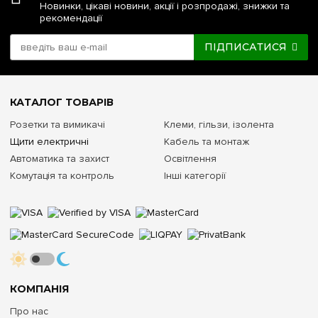
Новинки, цікаві новини, акції і розпродажі, знижки та
Ступінь захисту від пилу та вологи (клас IP)
рекомендації
IP40
(для сухих, опалювальних житлових та офісних
ПІДПИСАТИСЯ
приміщень)
Колір корпусу та видимих елементів
КАТАЛОГ ТОВАРІВ
Білий (RAL 9003)
Розетки та вимикачі
Клеми, гільзи, ізолента
Варіанти конфігурації фасаду
Щити електричні
Кабель та монтаж
Автоматика та захист
Освітлення
Без дверцят / Димчасті прозорі / Непрозорі білі
Комутація та контроль
Інші категорії
Комплектація розподільними шинами
В комплекті
Кут розчинення дверцят (за наявності)
140° (напрямок відкривання можна легко змінити ліворуч
або праворуч)
КОМПАНІЯ
Про нас