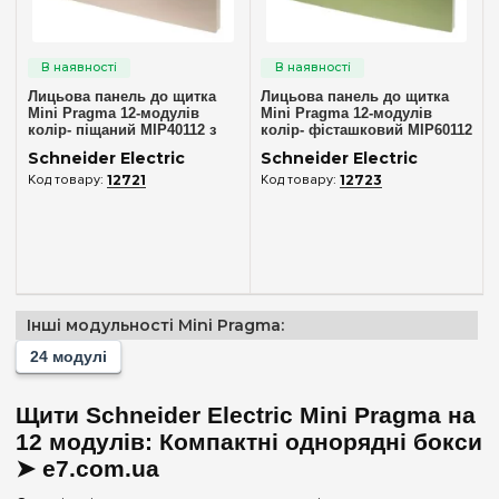
Димчаста
(1)
Непрозора
(2)
Лицьова панель до щитка
Лицьова панель до щитка
Ширина, мм
Mini Pragma 12-модулів
Mini Pragma 12-модулів
колір- піщаний MIP40112 з
колір- фісташковий MIP60112
294 мм
(2)
димчастими дверцятами
з димчастою дверцятами
Schneider Electric
Schneider Electric
MIP40112T
MIP60112t
12721
12723
Очистити вибір
Інші модульності Mini Pragma:
24 модулі
Щити Schneider Electric Mini Pragma на
12 модулів: Компактні однорядні бокси
➤ e7.com.ua