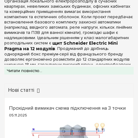
Організація локального електророзподілу в сучасних
квартирах, невеликих заміських будинках, офісних кабінетах
та комерційних приміщеннях вимагає використання
компактних та естетичних оболонок. Коли проєкт передбачає
встановлення базового комплекту захисної автоматики
(наприклад, ввідного автомата, реле напруги, кількох лінійних
вимикачів та ПЗВ для ванної кімнати), громіздкі шафи є
надлишковими. Ідеальним рішенням у класі малогабаритних
розподільних систем є
щит Schneider Electric Mini
Pragma на 12 модулів
. Продуманий до дрібниць
однорядний бокс преміум-серії від французького бренду
дозволяє ергономічно розмістити до 12 стандартних модулів
шириною 18 мм, гарантуючи високий рівень електробезпеки
та гармонійно вписуючись у будь-який інтер'єр.
Читати повністю...
У каталозі профільного інтернет-магазину
e7.com.ua
доступні оригінальні щити Mini Pragma на 12 модулів зі
ступенем захисту
IP40
. Корпуси всіх виробів виконані з
Нові статті
високоміцного, жорсткого та самозагасаючого
пластику
чистого білого кольору (RAL 9003). Цей технополімер стійкий
до подряпин, не жовтіє та не підтримує горіння. Ця
Прохідний вимикач схема підключення на 3 точки
категорійна сторінка об'єднує три популярні модифікації, які
відрізняються типом фронтальної панелі для максимальної
05.11.2025
адаптації під ваші естетичні та практичні завдання:
Виконання без дверцят:
Відкритий розподільний бокс.
Постачається без дверцят. Підходить для випадків, коли