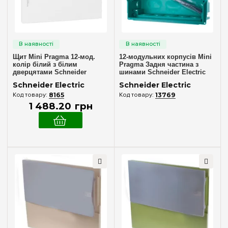
Без дверцят
(1)
Димчаста
(1)
Непрозора
(2)
Щит Mini Pragma 12-мод.
12-модульних корпусів Mini
колір білий з білим
Pragma Задня частина з
Серія
дверцятами Schneider
шинами Schneider Electric
Electric MIP22112 (у зборі)
MIP82112
Schneider Electric
Schneider Electric
Mini Pragma
(6)
8165
13769
1 488
.
20
грн
Колір корпусу
Білий
(4)
Ступінь захисту IP
IP40
(3)
Двері
Без дверцят
(1)