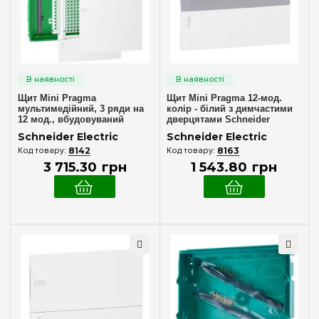
Внутрішній (у нішу)
(3)
Кількість модулів
12
24
(+5)
Щит Mini Pragma
Щит Mini Pragma 12-мод.
39
(+4)
мультимедійний, 3 ряди на
колір - білий з димчастими
12 мод., вбудовуваний
дверцятами Schneider
54
(+4)
Schneider Electric MIP312FU
Electric MIP22112T (у зборі)
Schneider Electric
Schneider Electric
8142
8163
3 715
.
30
грн
1 543
.
80
грн
Комплектація клемами PE+N
Немає в комплекті
(1)
У комплекті
(3)
Матеріал корпусу
Пластик
(4)
Дверцята