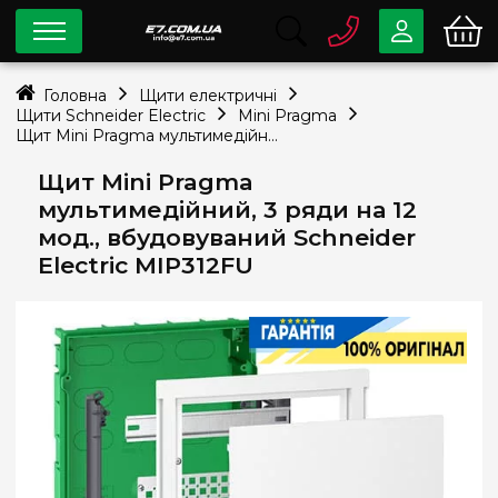
0 800
33-63-07
Головна
Щити електричні
Безкоштовно
Щити Schneider Electric
Mini Pragma
info@e7.com.ua
Щит Mini Pragma мультимедійний, 3 ряди на 12 мод., вбудовуваний Schneider Electric MIP312FU
044
334-79-78
Щит Mini Pragma
Viber
Telegram
мультимедійний, 3 ряди на 12
мод., вбудовуваний Schneider
Electric MIP312FU