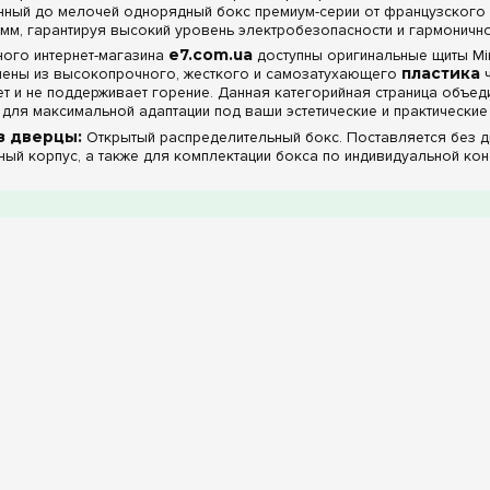
нный до мелочей однорядный бокс премиум-серии от французского 
мм, гарантируя высокий уровень электробезопасности и гармоничн
ного интернет-магазина
e7.com.ua
доступны оригинальные щиты Min
нены из высокопрочного, жесткого и самозатухающего
пластика
ч
ет и не поддерживает горение. Данная категорийная страница объе
для максимальной адаптации под ваши эстетические и практические
з дверцы:
Открытый распределительный бокс. Поставляется без д
ый корпус, а также для комплектации бокса по индивидуальной ко
дымчатой дверцей:
Прозрачная створка с благородным темным 
считывать показания цифровых индикаторов реле напряжения или п
но скрадывая внутреннюю техническую разводку проводов.
непрозрачной дверцей:
Классическая глухая белая дверца прев
 его присутствие в интерьере. Глухой фасад незаменим при установ
ирует яркое свечение светодиодов и цифровых экранов внутренней
онтажа Mini Pragma на 12 модулей: Практичн
ерии Mini Pragma как премиального сегмента бытовых оболочек по
у электромонтажника:
омплектации:
Обратите внимание, что модели на этой странице п
новленных шинных блоков позволяет вам существенно сэкономить в
омплектующих.
жная рама:
Однорядное шасси с DIN-рейкой можно легко извлечь 
улей на рабочем столе или стенде, выполнить межмодульные соедин