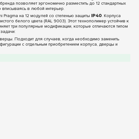
бренда позволяет эргономично разместить до 12 стандартных
о вписываясь в любой интерьер.
i Pragma на 12 модулей со степенью защиты
IP40
. Корпуса
истого белого цвета (RAL 9003). Этот технополимер устойчив к
диняет три популярные модификации, которые отличаются типом
 задачи:
верцы. Подходит для случаев, когда необходимо заменить
нфигурации с отдельным приобретением корпуса, дверцы и
тонированием придает щиту ультрасовременный вид. Дымчатый
роверять положение рычагов автоматов, не открывая щиток,
ращает электрощит в аккуратный элемент стены, практически
ке в жилых комнатах, прихожих и офисных коридорах, так как
 автоматики.
ость без лишних переплат
дтверждается уникальными инженерными решениями,
оставляются в конфигурации
«в комплекте клеммы PE+N»
.
ремя на монтаже, исключая необходимость поиска и подбора
из пластикового основания. Сборщик может спокойно
ения гребенчатой шиной, а затем в один клик зафиксировать