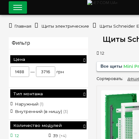
Главная
Щиты электрические
Щиты Schneider El
Щиты Schn
Фильтр
12
Цена
Все щиты
Mini 
—
грн
Сортировать:
деше
Тип монтажа
Наружный
(1)
Внутренний (в нишу)
(3)
Количество модулей
12
39
(+4)