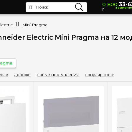
0 800
33-6
Бесплатно
ectric
Mini Pragma
eider Electric Mini Pragma на 12 м
Pragma
вле
дороже
новые поступления
популярность