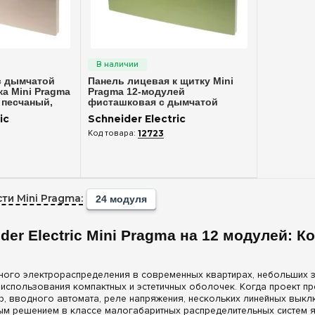
росмотр
Быстрый просмотр
с дымчатой
Панель лицевая к щитку Mini
а Mini Pragma
Pragma 12-модулей
 песчаный,
фисташковая с дымчатой
c MIP40112T
дверцей Schneider Electric
ic
Schneider Electric
MIP60112t
12723
ти Mini Pragma:
24 модуля
der Electric Mini Pragma на 12 модулей:
ного электрораспределения в современных квартирах, небольших 
использования компактных и эстетичных оболочек. Когда проект п
р, вводного автомата, реле напряжения, нескольких линейных вык
ым решением в классе малогабаритных распределительных систем 