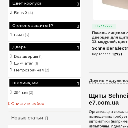
Цвет корпуса
Белый
(4)
Быстрый п
Степень защиты IP
Панель лицевая 
IP40
(3)
дверцей для щитк
12-модулей, цвет
Schneider Electri
Дверь
Schneider Electr
12721
Без дверцы
(1)
Дымчатая
(1)
Непрозрачная
(2)
Другие модульнос
Ширина, мм
294 мм
(2)
Щиты Schnei
e7.com.ua
Очистить выбор
Организация локаль
помещениях требует 
Новые статьи
автоматики (наприме
избыточны. Идеальн