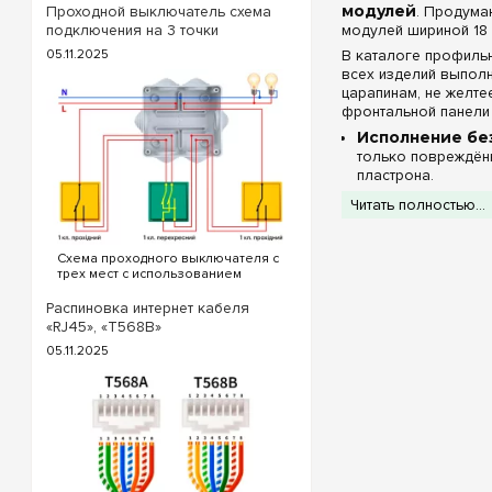
модулей
. Продума
Проходной выключатель схема
модулей шириной 18 
подключения на 3 точки
05.11.2025
В каталоге профиль
всех изделий выпол
царапинам, не желте
фронтальной панели 
Исполнение бе
только повреждённ
пластрона.
Исполнение с 
Читать полностью...
фасад позволяет 
при этом деликат
Исполнение с 
Схема проходного выключателя с
полностью скрывая
трех мест с использованием
он полностью блок
проходных и перекрестного
выключателя. Для реализации
Распиновка интернет кабеля
Особенности м
схемы проходных выключателей с
«RJ45», «T568B»
трех точек потребуются
05.11.2025
следующие выключатели: ...
Позиционирование с
облегчающими работ
Оптимизация к
Наличие предуста
дополнительных к
Съемная монта
расключить 12 мод