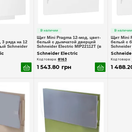
росмотр
Быстрый просмотр
Бы
Щит Mini Pragma 12-мод. цвет-
Щит Mini 
3 ряда на 12
белый с дымчатой дверцей
белый с 
ый Schneider
Schneider Electric MIP22112T (в
Schneider 
сборе)
сборе)
ic
Schneider Electric
Schneider
8163
1 543
.
80
грн
1 488
.
2