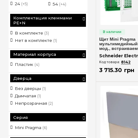
24
(+5)
54
(+4)
Комплектация клеммами
PE+N
Быстрый п
В комплекте
(3)
Щит Mini Pragma
Нет в комплекте
(1)
мультимедийный, 
мод., встраиваем
Electric MIP312FU
Материал корпуса
Schneider Electr
8142
Пластик
(4)
3 715
.
30
грн
Дверца
Без дверцы
(1)
Дымчатая
(1)
Непрозрачная
(2)
Серия
Mini Pragma
(6)