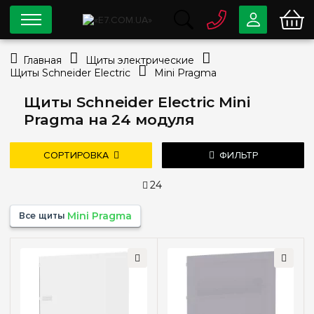
0 800
33-63-07
Главная
Щиты электрические
Бесплатно
Щиты Schneider Electric
Mini Pragma
info@e7.com.ua
044
334-79-78
Щиты Schneider Electric Mini
Pragma на 24 модуля
Viber
Telegram
СОРТИРОВКА
ФИЛЬТР
24
Цена
Все щиты
Mini Pragma
—
грн
дешевле
дороже
новые поступления
популярность
Тип монтажа
Внутренний (в нишу)
(3)