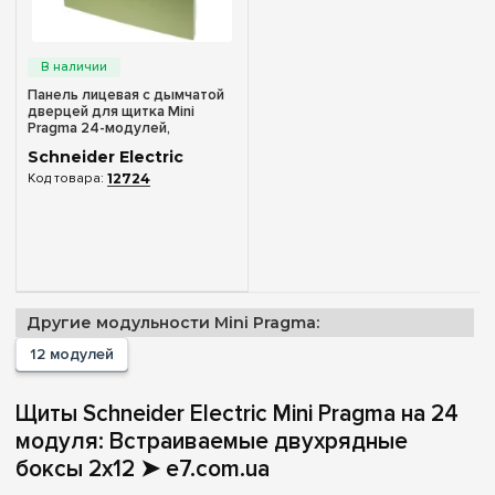
Аксессуары
Дверца
(1)
Панель лицевая с дымчатой
дверцей для щитка Mini
Очистить выбор
Pragma 24-модулей,
фисташковый цвет, Schneider
Schneider Electric
Electric MIP60212t
12724
Другие модульности Mini Pragma:
12 модулей
Щиты Schneider Electric Mini Pragma на 24
модуля: Встраиваемые двухрядные
боксы 2х12 ➤ e7.com.ua