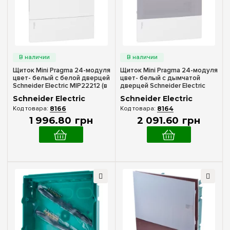
Количество модулей
12
(+6)
24
39
(+4)
Щиток Mini Pragma 24-модуля
Щиток Mini Pragma 24-модуля
54
цвет- белый с белой дверцей
цвет- белый с дымчатой
(+4)
Schneider Electric MIP22212 (в
дверцей Schneider Electric
сборе)
MIP22212T (в сборе)
Schneider Electric
Schneider Electric
Комплектация клеммами PE+N
8166
8164
1 996
.
80
грн
2 091
.
60
грн
В комплекте
(3)
Материал корпуса
Пластик
(3)
Дверца
Без дверцы
(1)
Дымчатая
(1)