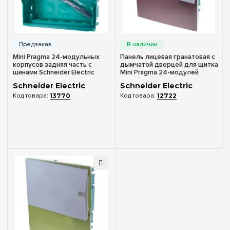
Непрозрачная
(1)
Серия
Mini Pragma
(5)
Mini Pragma 24-модульных
Панель лицевая гранатовая с
корпусов задняя часть с
дымчатой дверцей для щитка
шинами Schneider Electric
Mini Pragma 24-модулей
MIP82212
Schneider Electric MIP50212t
Цвет корпуса
Schneider Electric
Schneider Electric
13770
12722
Белый
(3)
Степень защиты IP
IP40
(2)
Дверь
Без дверцы
(1)
Дымчатая
(1)
Непрозрачная
(1)