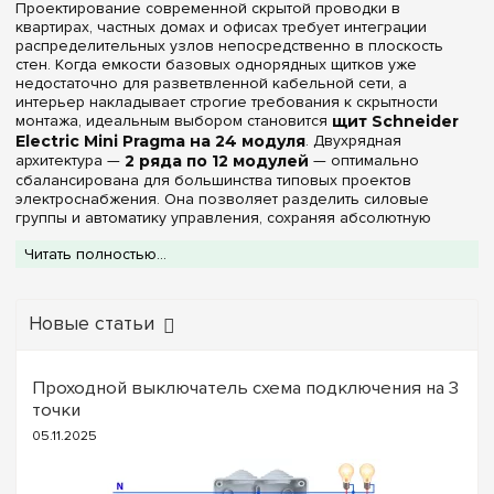
Проектирование современной скрытой проводки в
квартирах, частных домах и офисах требует интеграции
распределительных узлов непосредственно в плоскость
стен. Когда емкости базовых однорядных щитков уже
недостаточно для разветвленной кабельной сети, а
интерьер накладывает строгие требования к скрытности
монтажа, идеальным выбором становится
щит Schneider
Electric Mini Pragma на 24 модуля
. Двухрядная
архитектура —
2 ряда по 12 модулей
— оптимально
сбалансирована для большинства типовых проектов
электроснабжения. Она позволяет разделить силовые
группы и автоматику управления, сохраняя абсолютную
компактность, визуальную эстетику и скрывая техническую
Читать полностью...
часть в стеновой нише.
В каталоге специализированного интернет-магазина
e7.com.ua
представлены оригинальные щиты Mini Pragma на
24 DIN-модуля для скрытого монтажа. Основание и рамка
Новые статьи
моделей выполнены из высокопрочного, жесткого и
самозатухающего
пластика
(технополимера) чистого
белого цвета (RAL 9003). Материал устойчив к деформациям
Проходной выключатель схема подключения на 3
при заделке в стену, не подвержен старению и воздействию
точки
ультрафиолета. Все боксы в данной категории имеют степень
защиты
IP40
и предназначены для установки внутри сухих
05.11.2025
помещений. На этой странице вы можете подобрать
модификацию с оптимальным типом лицевой панели под
ваши задачи: