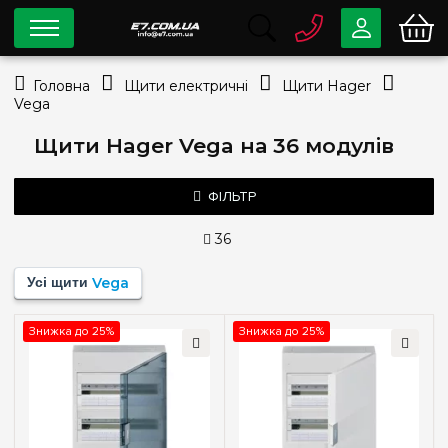
0 800
33-63-07
Головна
Щити електричні
Щити Hager
Безкоштовно
Vega
info@e7.com.ua
044
334-79-78
Щити Hager Vega на 36 модулів
Viber
Telegram
ФІЛЬТР
36
Кількість модулів
Усі щити
Vega
18
(+3)
36
Знижка до 25%
Знижка до 25%
54
(+2)
72
(+2)
Комплектація клемами PE+N