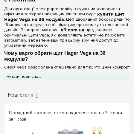
Для організації електророзподілу в сучасних житлових та
офісних інтер'єрах найкращим рішенням буде
купити щит
Hager Vega на 36 модулів
. Цей дворядний бокс (2 ряди по
18 модулів) поєднує в собі німецьку ергономіку та елегантний
дизайн. В інтернет-магазині
e7.com.ua
представлені
оригінальні щити Vega, які дозволяють естетично приховати
автоматику, забезпечивши при цьому зручний доступ до
управління мережею.
Чому варто обрати щит Hager Vega на 36
модулів?
Серія Vega розроблена спеціально для тих, хто цінує комфорт
при монтажі та бездоганний зовнішній вигляд:
Читати повністю...
Оптимальна місткість:
36 модулів дозволяють
розмістити повний спектр захисту — від ввідних автоматів та
ПЗВ до модулів "розумного дому" та реле напруги.
Нові статті
Клеми PE+N у комплекті:
Вам не потрібно шукати
додаткові комплектуючі. Бокс постачається з надійними
шинами для заземлення та нейтралі, що гарантує швидкий
та якісний монтаж.
Прохідний вимикач схема підключення на 3 точки
Варіативність дверцят:
В асортименті представлені
05.11.2025
моделі з
прозорими дверцятами
(для швидкого
моніторингу стану приладів) та
непрозорими
(білими), які
повністю приховують обладнання, зливаючись зі стіною.