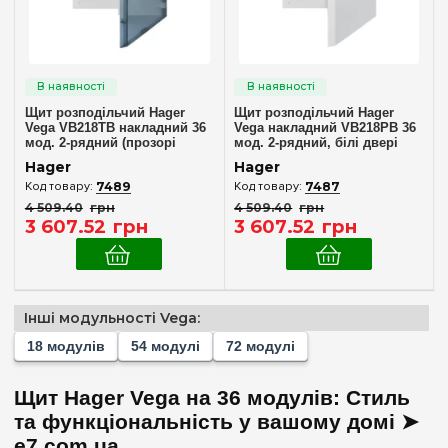
У комплекті
(2)
Дверцята
Непрозора
(1)
Щит розподільчий Hager
Щит розподільчий Hager
Vega VB218TB накладний 36
Прозора
Vega накладний VB218PB 36
(1)
мод. 2-рядний (прозорі
мод. 2-рядний, білі двері
двері)
Hager
Hager
Ступінь захисту IP
7489
7487
4 509
.
40
грн
4 509
.
40
грн
IP40
(2)
3 607
.
52
грн
3 607
.
52
грн
Двері
Непрозора
(1)
Інші модульності Vega:
Прозора
(1)
18 модулів
54 модулі
72 модулі
Очистити вибір
Щит Hager Vega на 36 модулів: Стиль
та функціональність у вашому домі ➤
e7.com.ua