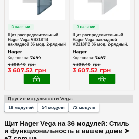
В комплекте
(2)
Дверца
Непрозрачная
(1)
Щит распределительный
Щит распределительный
Hager Vega VB218TB
Прозрачная
Hager Vega накладной
(1)
накладной 36 мод. 2-рядный
VB218PB 36 мод. 2-рядный,
(прозрачные двери)
белые двери
Hager
Hager
Степень защиты IP
7489
7487
4 509
.
40
грн
4 509
.
40
грн
IP40
(2)
3 607
.
52
грн
3 607
.
52
грн
Дверь
Непрозрачная
(1)
Другие модульности Vega:
Прозрачная
(1)
18 модулей
54 модуля
72 модуля
Очистить выбор
Щит Hager Vega на 36 модулей: Стиль
и функциональность в вашем доме ➤
e7.com.ua