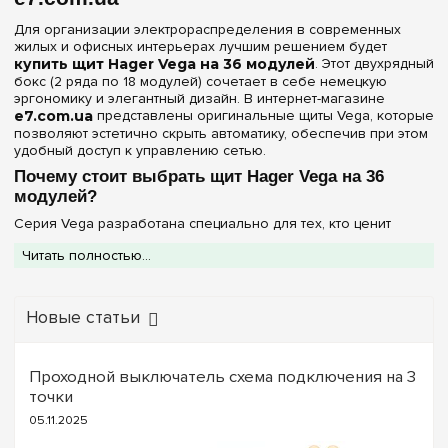
Для организации электрораспределения в современных
жилых и офисных интерьерах лучшим решением будет
купить щит Hager Vega на 36 модулей
. Этот двухрядный
бокс (2 ряда по 18 модулей) сочетает в себе немецкую
эргономику и элегантный дизайн. В интернет-магазине
e7.com.ua
представлены оригинальные щиты Vega, которые
позволяют эстетично скрыть автоматику, обеспечив при этом
удобный доступ к управлению сетью.
Почему стоит выбрать щит Hager Vega на 36
модулей?
Серия Vega разработана специально для тех, кто ценит
комфорт при монтаже и безупречный внешний вид:
Читать полностью...
Оптимальная вместимость:
36 модулей позволяют
разместить полный спектр защиты — от вводных автоматов
и УЗО до модулей "умного дома" и реле напряжения.
Новые статьи
Клеммы PE+N в комплекте:
Вам не нужно искать
дополнительные комплектующие. Бокс поставляется с
надежными шинами для заземления и нейтрали, что
гарантирует быстрый и качественный монтаж.
Проходной выключатель схема подключения на 3
Вариативность дверцы:
В ассортименте представлены
точки
модели с
прозрачной дверцей
(для быстрого
05.11.2025
мониторинга состояния приборов) и
непрозрачной
(белой), которая полностью скрывает оборудование,