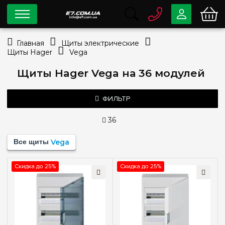
0 800
33-63-07
Главная
Щиты электрические
Бесплатно
Щиты Hager
Vega
info@e7.com.ua
044
334-79-78
Щиты Hager Vega на 36 модулей
Viber
Telegram
ФИЛЬТР
36
Количество модулей
Все щиты
Vega
18
(+3)
36
Скидка до 25%
Скидка до 25%
54
(+2)
72
(+2)
Комплектация клеммами PE+N