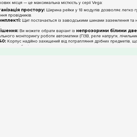
вих місця — це максимальна місткість у серії Vega:
анізація простору:
Ширина рейки у 18 модулів дозволяє легко гр
ння провідників.
омплекті:
Щит постачається із заводськими шинами заземлення та не
.
ішення:
Ви можете обрати варіант із
непрозорими білими дв
льного моніторингу роботи автоматики (ПЗВ, реле напруги, лічильник
40:
Корпус надійно захищений від потрапляння дрібних предметів, щ
стративних будівлях.
актеристики Hager Vega (54 мод.)
Параметр
Місткість
Ступінь захисту
Матеріал
Колір корпусу
m.ua:
При використанні щита на 54 модулі ми рекомендуємо виділяти 