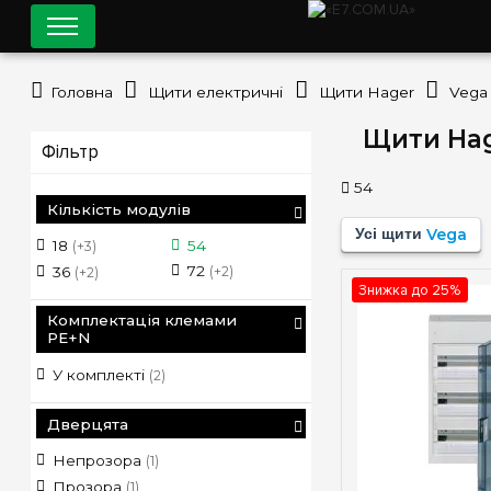
Головна
Щити електричні
Щити Hager
Vega
Щити Hag
Фільтр
54
Кількість модулів
Усі щити
Vega
18
54
(+3)
72
36
(+2)
(+2)
Знижка до 25%
Комплектація клемами
PE+N
У комплекті
(2)
Дверцята
Непрозора
(1)
Прозора
(1)