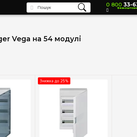
0 800
33-6
Безкоштов
er Vega на 54 модулі
Знижка до 25%