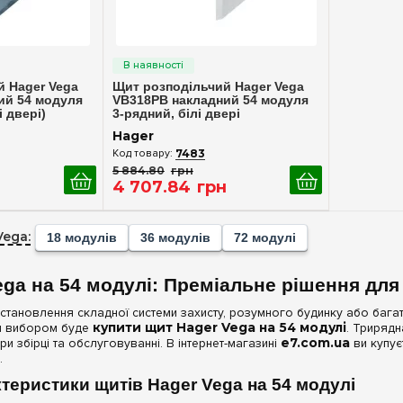
ерегляд
Швидкий перегляд
 Hager Vega
Щит розподільчий Hager Vega
ий 54 модуля
VB318PB накладний 54 модуля
 двері)
3-рядний, білі двері
Hager
7483
5 884
.
80
грн
н
4 707
.
84
грн
Vega:
18 модулів
36 модулів
72 модулі
ega на 54 модулі: Преміальне рішення для
 встановлення складної системи захисту, розумного будинку або бага
им вибором буде
купити щит Hager Vega на 54 модулі
. Триряд
ри збірці та обслуговуванні. В інтернет-магазині
e7.com.ua
ви купує
.
теристики щитів Hager Vega на 54 модулі