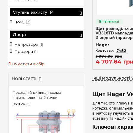
Ступінь захисту IP
Швидкий п
IP40
(2)
Щит розподільчий
VB318TB накладн
Двері
3-рядний (прозорі
Непрозора
(1)
Hager
7482
Прозора
(1)
5 884
.
80
грн
4 707
.
84
гр
Очистити вибір
Нові статті
Інші модульності 
Прохідний вимикач схема
Щит Hager V
підключення на 3 точки
Для тих, хто планує
05.11.2025
котеджі, оптимальн
виняткову гнучкість п
естетику та надійність
Ключові харак