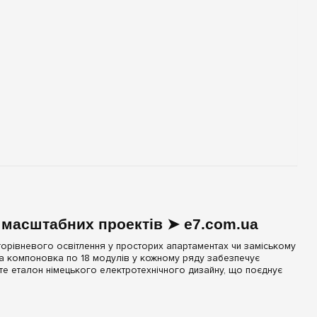
 масштабних проектів ➤ e7.com.ua
торівневого освітлення у просторих апартаментах чи заміському
на компоновка по 18 модулів у кожному ряду забезпечує
те еталон німецького електротехнічного дизайну, що поєднує