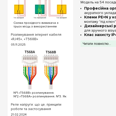
Модель на 54 посадко
Професійна орг
акуратного уклада
Клеми PE+N у к
монтажу "під ключ"
Схема прохідного вимикача з
Дизайнерські р
трьох місць з використанням
для зручного візуа
прохідних та перехресного
вимикача. Для реалізації схеми
Розпинування інтернет кабеля
Клас захисту IP
прохідних вимикачів з трьох точок
«RJ45», «T568B»
житлових та адміні
будуть потрібні наступні вимикачі:
Читати повністю...
05.11.2025
Два од...
Технічні хар
№1.«T568B» розпинування.
№2.«T568A» розпинування. №3. Як
обтиснути кабель інтернет?
«T568B» розпинування інтернет
Реле напруги: що це, принципи
кабелю Порядок проводів схеми
роботи та застосування
«T568B»: «T568B» 1...
Порада від e7.co
21.02.2024