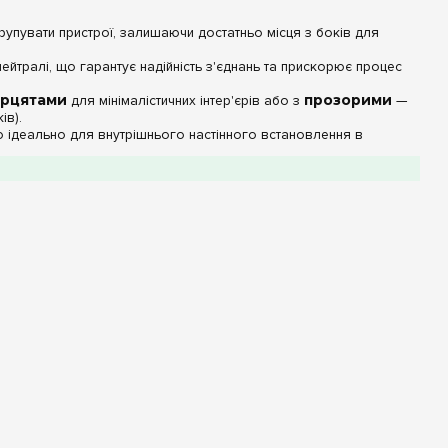
упувати пристрої, залишаючи достатньо місця з боків для
йтралі, що гарантує надійність з'єднань та прискорює процес
ерцятами
для мінімалістичних інтер'єрів або з
прозорими
—
ів).
о ідеально для внутрішнього настінного встановлення в
Опис / Значення
54 модулі (3 ряди по 18)
IP40 (Внутрішній монтаж)
Високоміцний термопластик
Білий (RAL 9010)
окремі ряди під різні завдання: наприклад, верхній ряд — ввід