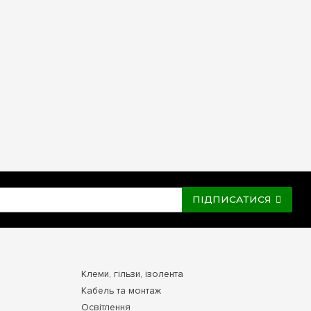
мові датчики. Це перетворює щит на зрозумілу та логічну систему
4 модулі
на e7.com.ua. Оперативна доставка по Києву та всій
ПІДПИСАТИСЯ
Клеми, гільзи, ізолента
Кабель та монтаж
Освітлення