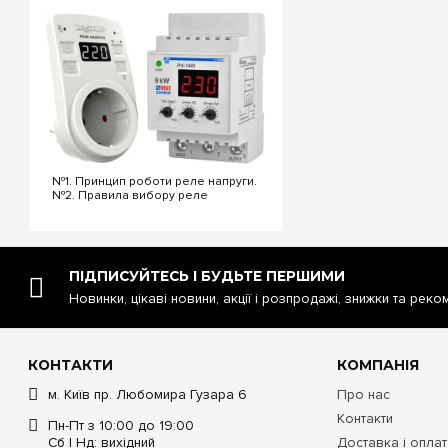
та загальний захист,
управління будинком
Потрібен місткий інт
Україні, тільки оригін
№1. Принцип роботи реле напруги.
№2. Правила вибору реле
напруги. №3. Функціональність та
налаштування реле напруги. №4.
Керування реле напруги через Wi-
Fi. №5. Реле напруги чи
стабілізатор: що ...
ПІДПИСУЙТЕСЬ І БУДЬТЕ ПЕРШИМИ
Новинки, цікаві новини, акції і розпродажі, знижки та реко
КОНТАКТИ
КОМПАНІЯ
м. Київ пр. Любомира Гузара 6
Про нас
Контакти
Пн-Пт з 10:00 до 19:00
Сб | Нд: вихідний
Доставка і опла