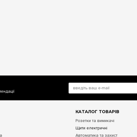
 середній — силові групи розеток, нижній — освітлення та слабкостру
.
ер'єрний бокс з офіційною гарантією? Замовляйте
Hager Vega на 5
альна якість!
мендації
КАТАЛОГ ТОВАРІВ
Розетки та вимикачі
Щити електричні
та
Автоматика та захист