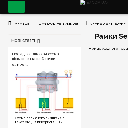
Головна
Розетки та вимикачі
Schneider Electric
Рамки Se
Нові статті
Немає жодного товар
Прохідний вимикач схема
підключення на 3 точки
05.11.2025
Схема прохідного вимикача з
трьох місць з використанням
прохідних та перехресного