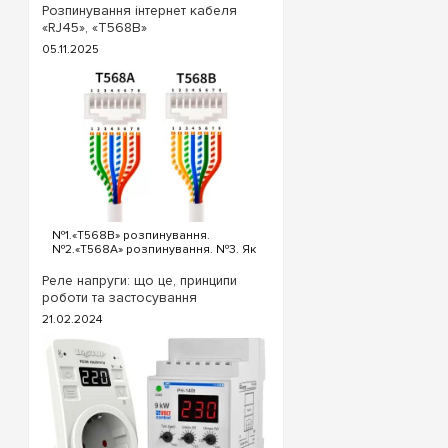
вимикача. Для реалізації схеми
Розпинування інтернет кабеля
прохідних вимикачів з трьох точок
«RJ45», «T568B»
будуть потрібні наступні вимикачі:
05.11.2025
Два од...
№1.«T568B» розпинування.
№2.«T568A» розпинування. №3. Як
обтиснути кабель інтернет?
«T568B» розпинування інтернет
Реле напруги: що це, принципи
кабелю Порядок проводів схеми
роботи та застосування
«T568B»: «T568B» 1...
21.02.2024