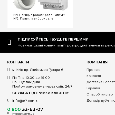
№1. Принцип роботи реле напруги.
№2. Правила вибору реле
напруги. №3. Функціональність та
налаштування реле напруги. №4.
Керування реле напруги через Wi-
Fi. №5. Реле напруги чи
стабілізатор: що ...
ПІДПИСУЙТЕСЬ І БУДЬТЕ ПЕРШИМИ
Новинки, цікаві новини, акції і розпродажі, знижки та реко
КОНТАКТИ
КОМПАНІЯ
м. Київ пр. Любомира Гузара 6
Про нас
Контакти
Пн-Пт з 10:00 до 19:00
Сб | Нд: вихідний
Доставка і опла
Прийом замовлень через сайт: 24/7
Гарантія
СЛУЖБА ПІДТРИМКИ КЛІЄНТІВ:
Співробітництво
Договір публічн
info@e7.com.ua
0 800
33-63-07
info@e7.com.ua