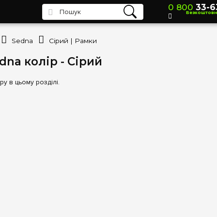
0 800
33-6
Безкоштов
Sedna
Сірий | Рамки
dna колір - Сірий
у в цьому розділі.