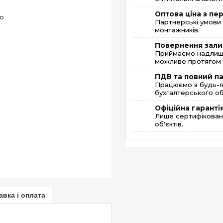
Оптова ціна з п
Партнерські умови 
монтажників.
Повернення зали
Приймаємо надлишк
можливе протягом 1
ПДВ та повний п
Працюємо з будь-я
бухгалтерського об
Офіційна гаранті
Лише сертифікована
об'єктів.
авка і оплата