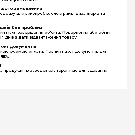
ершого замовлення
одразу для виконробів, електриків, дизайнерів та
шків без проблем
и після завершення об'єкта. Повернення або обмін
4 днів з дати відвантаження товару.
акет документів
кою формою оплати. Повний пакет документів для
ліку.
я
 продукція із заводською гарантією для здавання