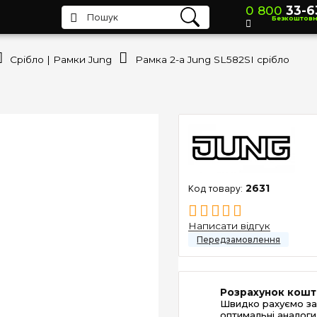
0 800
33-6
Безкоштов
Срібло | Рамки Jung
Рамка 2-а Jung SL582SI срібло
2631
Написати відгук
Розрахунок кошт
Швидко рахуємо за
оптимальні аналоги 