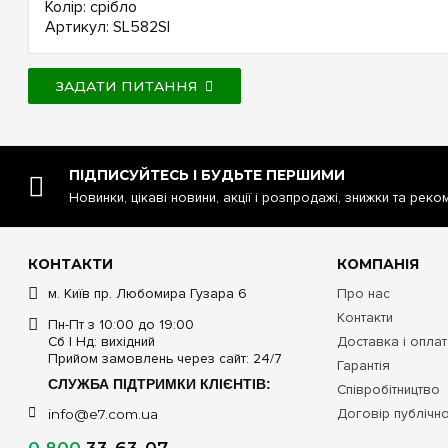
Колір: срібло
Артикул: SL582SI
ЗАДАТИ ПИТАННЯ
ПІДПИСУЙТЕСЬ І БУДЬТЕ ПЕРШИМИ
Новинки, цікаві новини, акції і розпродажі, знижки та реко
КОНТАКТИ
КОМПАНІЯ
м. Київ пр. Любомира Гузара 6
Про нас
Контакти
Пн-Пт з 10:00 до 19:00
Сб | Нд: вихідний
Доставка і опла
Прийом замовлень через сайт: 24/7
Гарантія
СЛУЖБА ПІДТРИМКИ КЛІЄНТІВ:
Співробітництво
Договір публічн
info@e7.com.ua
0 800
33-63-07