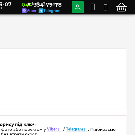
3-07
info@e7.com.ua
044
334-79-78
но
Viber
Telegram
орису під ключ
 фото або проєктом у
Viber
/
Telegram
. Підбираємо
без втрати якості.