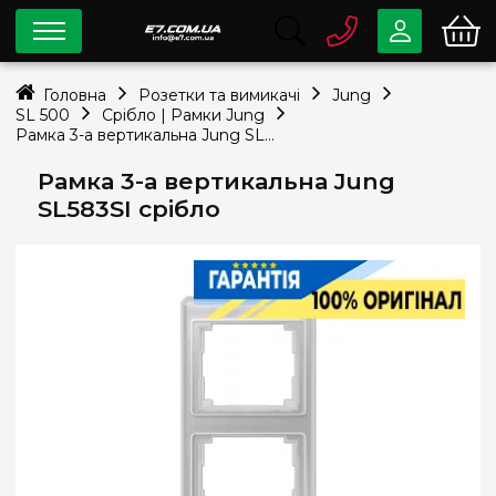
0 800
33-63-07
Головна
Розетки та вимикачі
Jung
Безкоштовно
SL 500
Срібло | Рамки Jung
info@e7.com.ua
Рамка 3-а вертикальна Jung SL583SI срібло
044
334-79-78
Рамка 3-а вертикальна Jung
Viber
Telegram
SL583SI срібло