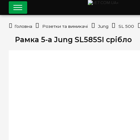
Головна
Розетки та вимикачі
Jung
SL 500
Рамка 5-а Jung SL585SI срібло