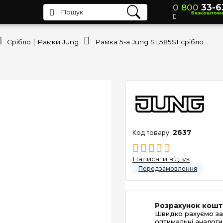
0 800
33-6
Безкоштов
Срібло | Рамки Jung
Рамка 5-а Jung SL585SI срібло
2637
Написати відгук
Розрахунок кошт
Швидко рахуємо за
оптимальні аналоги 