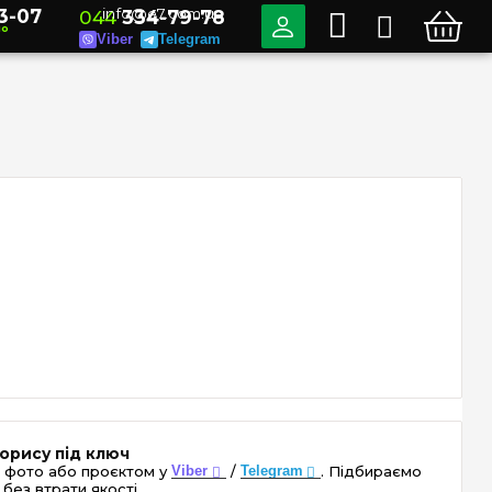
3-07
info@e7.com.ua
044
334-79-78
но
Viber
Telegram
орису під ключ
 фото або проєктом у
Viber
/
Telegram
. Підбираємо
без втрати якості.