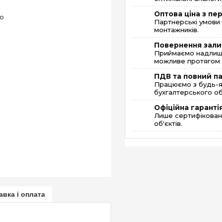
Оптова ціна з п
Партнерські умови 
монтажників.
Повернення зали
Приймаємо надлишк
можливе протягом 1
ПДВ та повний п
Працюємо з будь-я
бухгалтерського об
Офіційна гаранті
Лише сертифікована
об'єктів.
авка і оплата