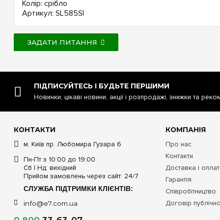
Колір: срібло
Артикул: SL585SI
ЗАДАТИ ПИТАННЯ
ПІДПИСУЙТЕСЬ І БУДЬТЕ ПЕРШИМИ
Новинки, цікаві новини, акції і розпродажі, знижки та реко
КОНТАКТИ
КОМПАНІЯ
м. Київ пр. Любомира Гузара 6
Про нас
Контакти
Пн-Пт з 10:00 до 19:00
Сб | Нд: вихідний
Доставка і опла
Прийом замовлень через сайт: 24/7
Гарантія
СЛУЖБА ПІДТРИМКИ КЛІЄНТІВ:
Співробітництво
Договір публічн
info@e7.com.ua
0 800
33-63-07