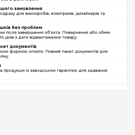
ершого замовлення
одразу для виконробів, електриків, дизайнерів та
шків без проблем
и після завершення об'єкта. Повернення або обмін
4 днів з дати відвантаження товару.
акет документів
кою формою оплати. Повний пакет документів для
ліку.
я
 продукція із заводською гарантією для здавання