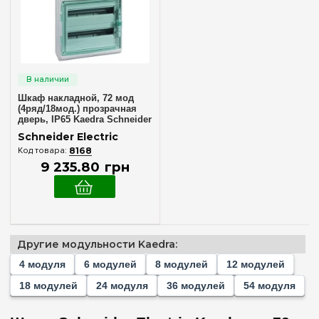
24
(+1)
36
(+2)
54
(+1)
72
Шкаф накладной, 72 мод
Комплектация клеммами PE+N
(4ряд/18мод.) прозрачная
дверь, ІР65 Kaedra Schneider
Electric 13987
В комплекте
(1)
Schneider Electric
8168
9 235
.
80
грн
Ширина, мм
376 мм
(1)
Очистить выбор
Другие модульности Kaedra:
4 модуля
6 модулей
8 модулей
12 модулей
18 модулей
24 модуля
36 модулей
54 модуля