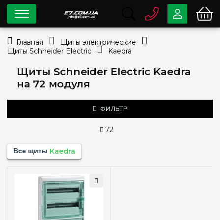
0 800
33-63-07
Главная
Щиты электрические
Бесплатно
Щиты Schneider Electric
Kaedra
info@e7.com.ua
044
334-79-78
Щиты Schneider Electric Kaedra
на 72 модуля
Viber
Telegram
ФИЛЬТР
72
Количество модулей
Все щиты
Kaedra
4
(+1)
6
(+1)
8
(+1)
12
(+1)
18
(+1)