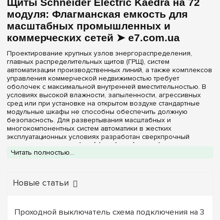
Щиты Schneider Electric Kaedra на 72
модуля: Флагманская емкость для
масштабных промышленных и
коммерческих сетей ➤ e7.com.ua
Проектирование крупных узлов энергораспределения,
главных распределительных щитов (ГРЩ), систем
автоматизации производственных линий, а также комплексов
управления коммерческой недвижимостью требует
оболочек с максимальной внутренней вместительностью. В
условиях высокой влажности, запыленности, агрессивных
сред или при установке на открытом воздухе стандартные
модульные шкафы не способны обеспечить должную
безопасность. Для развертывания масштабных и
многокомпонентных систем автоматики в жестких
эксплуатационных условиях разработан сверхпрочный
герметичный
щит Schneider Electric Kaedra на 72
Читать полностью...
модуля
. Этот массивный навесной четырехрядный бокс
предоставляет колоссальный запас монтажного
пространства и гарантирует безупречную изоляцию
дорогостоящего оборудования.
Новые статьи
В каталоге специализированного интернет-магазина
e7.com.ua
представлена оригинальная модель Schneider
Electric серии Kaedra, внутреннее шасси которой состоит из 4
Проходной выключатель схема подключения на 3
функциональных рядов по 18 модулей на каждой DIN-рейке.