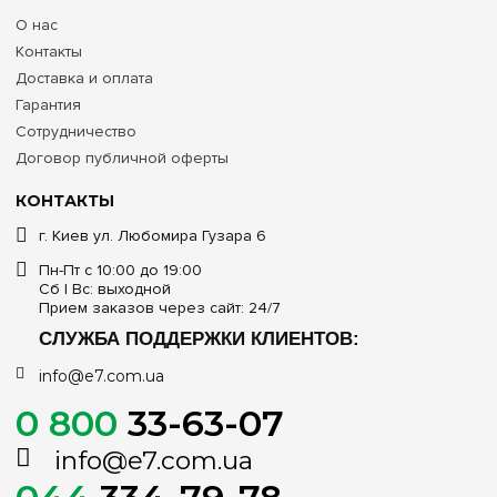
О нас
1 ряд, рассчитанный на установку до 6 стандартных DIN-
Контакты
модулей (шириной 18 мм)
Доставка и оплата
Степень защиты от пыли и влаги
Гарантия
Сотрудничество
IP65 (максимальная герметичность для уличных и
Договор публичной оферты
промышленных условий)
КОНТАКТЫ
Вариант монтажной интеграции
г. Киев ул. Любомира Гузара 6
Наружный (накладной / навесной монтаж на стену или
опору)
Пн-Пт с 10:00 до 19:00
Сб | Вс: выходной
Прием заказов через сайт: 24/7
Тип и особенности фронтальной дверцы
СЛУЖБА ПОДДЕРЖКИ КЛИЕНТОВ:
Прозрачная зеленая, со встроенной защелкой и
резиновым герметизирующим контуром
info@e7.com.ua
0 800
33-63-07
Наличие клеммных блоков заземления/ноля
info@e7.com.ua
Нет в комплекте (приобретаются отдельно при
необходимости сквозной разводки линий)