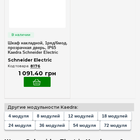
24
(+1)
36
(+2)
54
(+1)
72
(+1)
Шкаф накладной, 1ряд/6мод.
Комплектация клеммами PE+N
прозрачная дверь, ІР65
Kaedra Schneider Electric
13977
Нет в комплекте
(1)
Schneider Electric
8176
1 091
.
40
грн
Ширина, мм
160 мм
(1)
Очистить выбор
Другие модульности Kaedra:
4 модуля
8 модулей
12 модулей
18 модулей
24 модуля
36 модулей
54 модуля
72 модуля