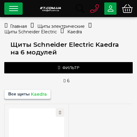
0 800
33-63-07
Главная
Щиты электрические
Бесплатно
Щиты Schneider Electric
Kaedra
info@e7.com.ua
044
334-79-78
Щиты Schneider Electric Kaedra
на 6 модулей
Viber
Telegram
ФИЛЬТР
6
Количество модулей
Все щиты
Kaedra
4
(+1)
6
8
(+1)
12
(+1)
18
(+1)