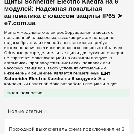
Щиты Schneider Electric Kaedra на 6
модулей: Надежная локальная
автоматика с классом защиты IP65 ➤
e7.com.ua
Монтаж модульного электрооборудования в местах с
повышенной влажностью, высоким риском попадания
водных брызг или сильной запыленностью требует
использования специализированных защитных оболочек.
Обычные распределительные щитки для сухих интерьеров
не справятся с эксплуатацией на открытом воздухе, в
автомойках, производственных цехах, подвалах или
насосных станциях. В таких условиях оптимальным
инженерным решением является герметичный
щит
Schneider Electric Kaedra на 6 модулей
. Этот
компактный навесной бокс разработан специально для
работы в неблагоприятных средах, обеспечивая надежную
Читать полностью...
изоляцию внутренних узлов от разрушительного
воздействия климатических и производственных факторов.
В каталоге интернет-магазина
e7.com.ua
представлен
Новые статьи
оригинальный распределительный мини-бокс Schneider
Electric серии Kaedra на 6 DIN-модулей. Корпус устройства
изготовлен из высокопрочного, самозатухающего полимера,
который устойчив к резким температурным перепадам.
Проходной выключатель схема подключения на 3
Пластик обладает превосходной стойкостью к жесткому