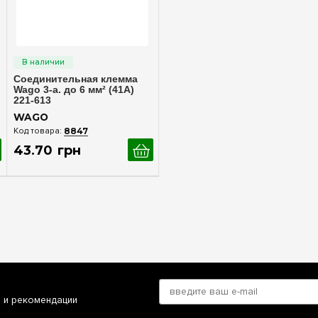
Быстрый просмотр
Соединительная клемма
Wago 3-а. до 6 мм² (41А)
221-613
WAGO
8847
43
.
70
грн
и и рекомендации