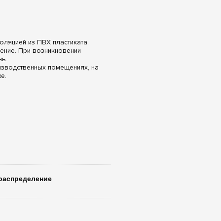
оляцией из ПВХ пластиката.
рение. При возникновении
ь.
изводственных помещениях, на
е.
распределение