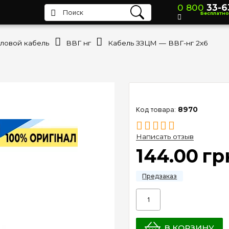
0 800
33-6
Бесплатно
ловой кабель
ВВГ нг
Кабель ЗЗЦМ — ВВГ-нг 2х6
8970
Написать отзыв
144
.
00
гр
В КОРЗИНУ