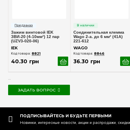
Быстрый просмотр
Быстрый просмотр
Зажим винтовой IEK
Соединительная клемма
ЗВИ-20 (4-10мм²) 12 пар
Wago 2-а. до 6 мм² (41А)
(UZV3-020-06)
221-612
IEK
WAGO
8821
8846
40
.
30
грн
36
.
30
грн
...
ЗАДАТЬ ВОПРОС
ПОДПИСЫВАЙТЕСЬ И БУДЬТЕ ПЕРВЫМИ
Новинки, интересные новости, акции и распродажи, скидк