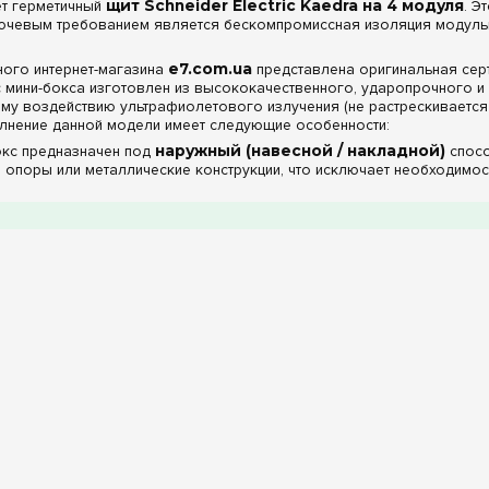
ет герметичный
щит Schneider Electric Kaedra на 4 модуля
. Э
ключевым требованием является бескомпромиссная изоляция модул
ного интернет-магазина
e7.com.ua
представлена оригинальная серт
ус мини-бокса изготовлен из высококачественного, ударопрочного 
му воздействию ультрафиолетового излучения (не растрескивается 
олнение данной модели имеет следующие особенности:
кс предназначен под
наружный (навесной / накладной)
спосо
 опоры или металлические конструкции, что исключает необходимо
ерцы:
Щит оснащен фирменной
прозрачной дверцей
зеленоват
ачный фасад позволяет визуально контролировать состояние устан
х индикаторов или счетчиков), не открывая бокс и не нарушая его 
стандарт защиты IP65 и особенности базовой к
 4 DIN-модуля серии Kaedra спроектировано для узловых задач ав
асс герметизации оболочки:
Модель обладает честной степ
и защищена от водяных струй с любого направления, что позволяе
лексах и на производствах с влажными технологическими процесса
распределительными шинами:
Обратите внимание, что в дан
идут в комплекте
. Это инженерное решение обусловлено специфи
о автомата, четырехполюсного УЗО или модульного контактора, гд
е требуется. При необходимости организации шинной разводки, ори
обрести отдельно.