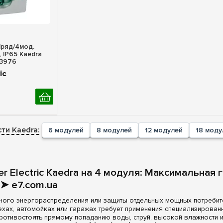
росмотр
1ряд/4мод.
 ІР65 Kaedra
13976
ic
ти Kaedra:
6 модулей
8 модулей
12 модулей
18 моду
r Electric Kaedra на 4 модуля: Максимальная
 ➤ e7.com.ua
ного энергораспределения или защиты отдельных мощных потребите
ехах, автомойках или гаражах требует применения специализирова
ротивостоять прямому попаданию воды, струй, высокой влажности и