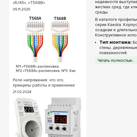
схемы проходных выключателей с
надежности выступа
«RJ45», «T568B»
трех точек потребуются
жестких сред, где 
05.11.2025
следующие выключатели: ...
среды.
В каталоге профиль
серии Kaedra. Корп
осадкам и длительно
Конструктивное исп
Тип монтажа:
Бо
стены, деревянные
поверхностей.
Исполнение дв
Читать полностью...
периметру. Прозр
№1.«T568B» распиновка.
показания цифровы
№2.«T568A» распиновка. №3. Как
обжать кабель интернета?
Промышленный 
«T568B» распиновка интернет
Реле напряжения: что это,
кабеля Порядок проводов схемы
принципы работы и применение
Компактное шасси на
«T568B»: «T568B» 1. Бело...
21.02.2024
Высочайший кл
пыленепроницаема 
автомоечных комп
Комплектация 
клеммы PE+N
не 
одного трехфазног
множество линий н
Electric можно при