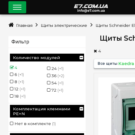
Главная
Щиты электрические
Щиты Schneider El
Щиты Sch
Фильтр
4
Количество модулей
Все щиты
Kaedra
4
24
(+1)
6
(+1)
36
(+2)
8
(+1)
54
(+1)
12
(+1)
72
(+1)
18
(+1)
Комплектация клеммами
PE+N
Нет в комплекте
(1)