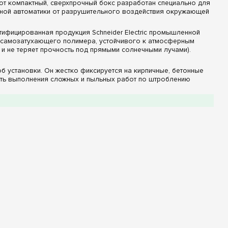
тот компактный, сверхпрочный бокс разработан специально для
ьной автоматики от разрушительного воздействия окружающей
ифицированная продукция Schneider Electric промышленной
и самозатухающего полимера, устойчивого к атмосферным
и не теряет прочность под прямыми солнечными лучами).
б установки. Он жестко фиксируется на кирпичные, бетонные
сть выполнения сложных и пыльных работ по штроблению
ого оттенка с надежным эластичным уплотнителем по всему
овленного оборудования (положение рычагов автоматов,
герметичность.
омплектации
томатизации и локальной защиты:
енью пылевлагозащиты
IP65
. Конструкция полностью
т монтировать щит на улице под открытым небом, на
ми.
ной базовой модификации оригинальные распределительные
кой применения: мини-боксы часто используются для установки
е стандартное разветвление нейтрали и заземления на
гинальные изолированные суппорты и клеммники Schneider