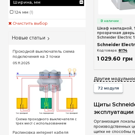
Ширина, мм
124 мм
(1)
Быстрый п
Очистить выбор
Шкаф накладной, 
прозрачная дверь,
Schneider Electric 
Новые статьи
Schneider Electr
8174
Проходной выключатель схема
подключения на 3 точки
1 029
.
60
грн
05.11.2025
Другие модульнос
72 модуля
Щиты Schneide
эксплуатации
Схема проходного выключателя с
Организация локаль
трех мест с использованием
производственных ц
проходных и перекрестного
щитки не способны п
выключателя. Для реализации
Распиновка интернет кабеля