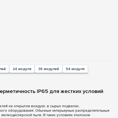
лей
24 модуля
36 модулей
54 модуля
 герметичность IP65 для жестких условий
лей на открытом воздухе, в сырых подвалах,
нного оборудования. Обычные интерьерные распределительные
 мелкодисперсной пыли. В таких условиях эталоном