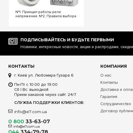
Сводная таблиц
№1. Принцип работы реле
напряжения. №2. Правила выбора
Технический
реле напряжения. №3.
Функциональность и настройки
реле напряжения. №4.
Количество
Управление реле напряжения
через Wi-Fi. №5. Реле напряжения
ПОДПИСЫВАЙТЕСЬ И БУДЬТЕ ПЕРВЫМИ
или стаб...
Класс защит
Новинки, интересные новости, акции и распродажи, скидк
Способ ин
Тип и визуа
КОНТАКТЫ
КОМПАНИЯ
г. Киев ул. Любомира Гузара 6
О нас
Наличие клемм
Контакты
Пн-Пт с 10:00 до 19:00
Каб
Сб | Вс: выходной
Доставка и опла
Прием заказов через сайт: 24/7
Гарантия
Совет по монтажу
СЛУЖБА ПОДДЕРЖКИ КЛИЕНТОВ:
Сотрудничество
можно разместить: о
Договор публич
info@e7.com.ua
двухполюсное реле 
обязательно исполь
0 800
33-63-07
невозможно обеспечи
основанию максимал
info@e7.com.ua
044
334-79-78