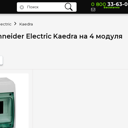
0 800
33-63-0
Бесплатно
ectric
Kaedra
neider Electric Kaedra на 4 модуля