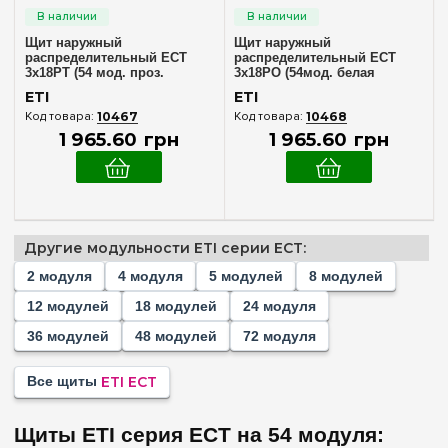
4
(+3)
Щит наружный
Щит наружный
5
(+1)
распределительный ECT
распределительный ECT
3x18PT (54 мод. проз.
3x18PO (54мод. белая
8
(+2)
дверца) IP40 ETI 1101040
дверца) IP40 ETI 1101041
ETI
ETI
12
(+2)
10467
10468
1 965
.
60
грн
1 965
.
60
грн
18
(+2)
24
(+2)
36
(+4)
48
(+2)
Другие модульности ETI серии ECT:
54
2 модуля
4 модуля
5 модулей
8 модулей
Комплектация клеммами PE+N
72
(+2)
12 модулей
18 модулей
24 модуля
В комплекте
(2)
36 модулей
48 модулей
72 модуля
Материал корпуса
Все щиты
ETI ECT
Пластик
(2)
Щиты ETI серия ECT на 54 модуля: