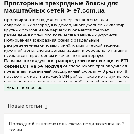
Дверца
Просторные трехрядные боксы для
масштабных сетей ➤ e7.com.ua
Белая
(1)
Проектирование надежного энергоснабжения для
Прозрачная
(1)
современных загородных домов, многоуровневых квартир,
крупных офисов и коммерческих объектов требует
размещения большого количества защитных устройств.
Серия
Полноценная трехфазная схема с раздельным
распределением силовых линий, климатической техники,
ECM
(+2)
кухонной зоны, систем автоматизации и резервного питания
нуждается в просторном и качественном корпусе.
ECT
Пластиковые модульные
распределительные щиты ETI
ERP
(+1)
серии ECT на 54 модуля
от словенского производителя
предлагают идеальный расширенный формат — 3 ряда по 18
WRP
(+1)
посадочных мест на каждой DIN-рейке. Такое конструктивное
решение позволяет отказаться от избыточной высоты щита,
обеспечивая удобную горизонтальную компоновку
Читать полностью...
Цвет корпуса
оборудования и легкий доступ ко всем элементам
управления.
Белый
(2)
Интернет-магазин
e7.com.ua
предлагает оригинальные
Новые статьи
боксы ETI серии ECT на 54 модуля во всех доступных
конфигурациях лицевых панелей. Основание и фасад щитков
Степень защиты IP
изготавливаются из высокопрочного технического
Проходной выключатель схема подключения на 3
термопластика белого цвета. Этот материал обладает
IP40
(2)
точки
отличными диэлектрическими свойствами, устойчив к