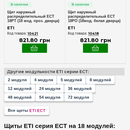
4
(+3)
Щит наружный
Щит наружный
5
(+1)
распределительный ECT
распределительный ECT
18PT (18 мод. проз. дверца)
18PO (18мод. белая дверца)
8
(+2)
IP40 ETI 1101002
IP40 ETI 1101007
ETI
ETI
12
(+2)
10421
10418
821
.
80
грн
821
.
80
грн
18
24
(+2)
36
(+4)
48
(+2)
Другие модульности ETI серии ECT:
54
(+2)
2 модуля
4 модуля
5 модулей
8 модулей
Комплектация клеммами PE+N
72
(+2)
12 модулей
24 модуля
36 модулей
В комплекте
(2)
48 модулей
54 модуля
72 модуля
Материал корпуса
Все щиты
ETI ECT
Пластик
(2)
Щиты ETI серия ECT на 18 модулей: