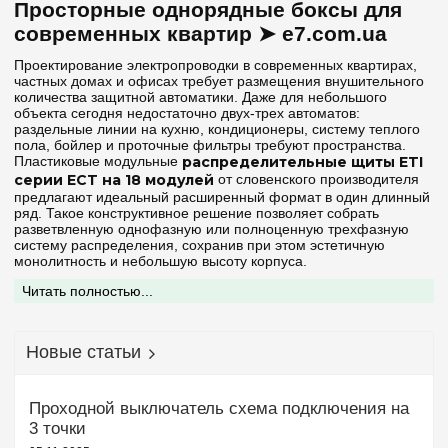
Дверца
Просторные однорядные боксы для
современных квартир ➤ e7.com.ua
Белая
(1)
Проектирование электропроводки в современных квартирах,
Прозрачная
(1)
частных домах и офисах требует размещения внушительного
количества защитной автоматики. Даже для небольшого
объекта сегодня недостаточно двух-трех автоматов:
Серия
раздельные линии на кухню, кондиционеры, систему теплого
пола, бойлер и проточные фильтры требуют пространства.
ECH
(+2)
Пластиковые модульные
распределительные щиты ETI
серии ECT на 18 модулей
от словенского производителя
ECM
(+2)
предлагают идеальный расширенный формат в один длинный
ряд. Такое конструктивное решение позволяет собрать
ECT
разветвленную однофазную или полноценную трехфазную
систему распределения, сохранив при этом эстетичную
ERP
(+1)
монолитность и небольшую высоту корпуса.
WRP
(+1)
Интернет-магазин
e7.com.ua
предлагает оригинальные
Читать полностью...
боксы ETI серии ECT на 18 посадочных мест внешнего
исполнения. Изделия производятся из прочного, жесткого
Цвет корпуса
термопластика белого цвета. Этот материал обладает
превосходными изоляционными свойствами, высокой
Новые статьи
Белый
(2)
стойкостью к царапинам и ударам, не желтеет под
воздействием солнечного света и полностью соответствует
жестким директивам ЕС по пожарной безопасности, не
Проходной выключатель схема подключения на
поддерживая горение.
Степень защиты IP
3 точки
Конструктивные преимущества и варианты